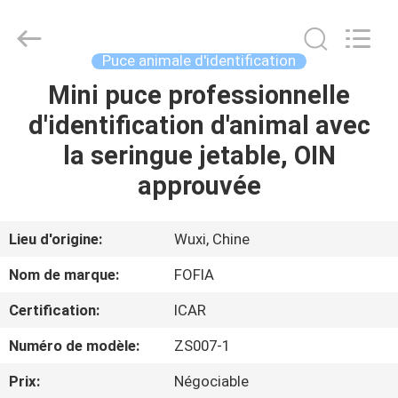
Wuxi
Fofia
Technology
Co.,
Ltd.
Puce animale d'identification
All
Rights
Mini puce professionnelle
MAISON
Reserved.
d'identification d'animal avec
PRODUITS
la seringue jetable, OIN
approuvée
VIDÉOS
Lieu d'origine:
Wuxi, Chine
AU
Nom de marque:
FOFIA
SUJET
Certification:
ICAR
DE
Numéro de modèle:
ZS007-1
NOUS
Prix:
Négociable