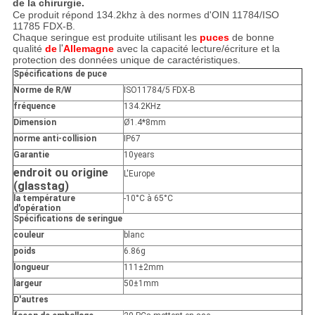
de la chirurgie.
Ce produit répond 134.2khz à des normes d'OIN 11784/ISO
11785 FDX-B.
Chaque seringue est produite utilisant les
puces
de bonne
qualité
de
l'
Allemagne
avec
la capacité lecture/écriture
et la
protection des données unique de caractéristiques.
Spécifications de puce
Norme de R/W
ISO11784/5 FDX-B
fréquence
134.2KHz
Dimension
Ø1.4*8mm
norme anti-collision
IP67
Garantie
10years
endroit ou origine
L'Europe
(glasstag)
la température
-10°C à 65°C
d'opération
Spécifications de seringue
couleur
blanc
poids
6.86g
longueur
111±2mm
largeur
50±1mm
D'autres