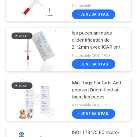
l'animal
Négociable
- JE NE SAIS PAS.
les puces animales
d'identification de
2.12mm avec ICAR ont
approuvé 6 autocollants
Négociable MOQ:1PCS
de code barres
- JE NE SAIS PAS.
Mini Tags For Cats And
poursuit l'identification
lisant les puces
injectables sous la peau
Négociable MOQ:1PCS
IP67
- JE NE SAIS PAS.
ISO11784/5 EO micro-