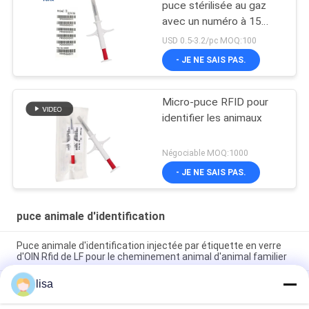
puce stérilisée au gaz
avec un numéro à 15
chiffres comme numéro
USD 0.5-3.2/pc MOQ:100
d'identification animale
- JE NE SAIS PAS.
Micro-puce RFID pour
identifier les animaux
Négociable MOQ:1000
- JE NE SAIS PAS.
puce animale d'identification
Puce animale d'identification injectée par étiquette en verre
d'OIN Rfid de LF pour le cheminement animal d'animal familier
lisa
Identité animale injectable Chip For Dogs Tracking de la puce
134.2KHz d'identification des transpondeurs ICAR