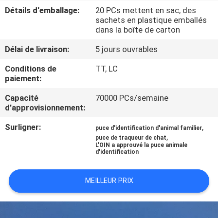
VISITE
Détails d'emballage:
20 PCs mettent en sac, des
sachets en plastique emballés
D'USINE
dans la boîte de carton
Délai de livraison:
5 jours ouvrables
CONTRÔLE
DE
Conditions de
TT, LC
paiement:
QUALITÉ
Capacité
70000 PCs/semaine
d'approvisionnement:
CONTACTEZ-
Surligner:
,
puce d'identification d'animal familier
NOUS
,
puce de traqueur de chat
L'OIN a approuvé la puce animale
d'identification
NOUVELLES
MEILLEUR PRIX
DEMANDEZ
UNE