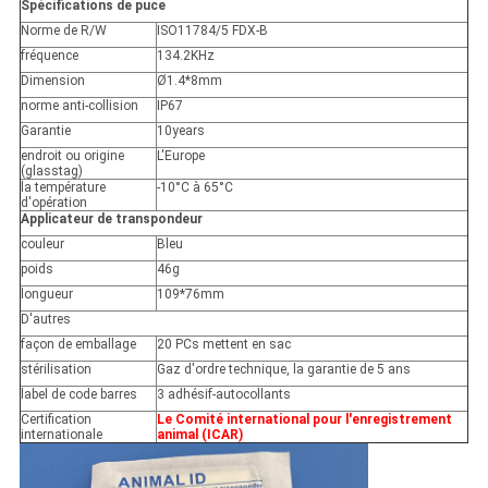
Spécifications de puce
Norme de R/W
ISO11784/5 FDX-B
fréquence
134.2KHz
Dimension
Ø1.4*8mm
norme anti-collision
IP67
Garantie
10years
endroit ou origine
L'Europe
(glasstag)
la température
-10°C à 65°C
d'opération
Applicateur de transpondeur
couleur
Bleu
poids
46g
longueur
109*76mm
D'autres
façon de emballage
20 PCs mettent en sac
stérilisation
Gaz d'ordre technique, la garantie de 5 ans
label de code barres
3 adhésif-autocollants
Certification
Le Comité international pour l'enregistrement
internationale
animal (ICAR)