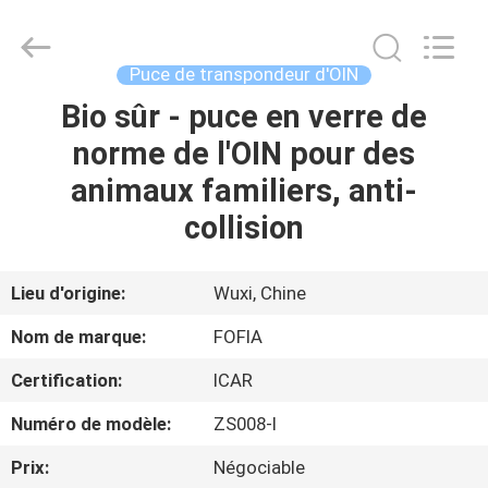
Wuxi
Fofia
Technology
Co.,
Ltd.
Puce de transpondeur d'OIN
All
Rights
Bio sûr - puce en verre de
MAISON
Reserved.
norme de l'OIN pour des
PRODUITS
animaux familiers, anti-
collision
VIDÉOS
Lieu d'origine:
Wuxi, Chine
AU
Nom de marque:
FOFIA
SUJET
Certification:
ICAR
DE
Numéro de modèle:
ZS008-I
NOUS
Prix:
Négociable