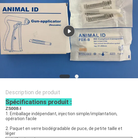
CITATION
PLAN
DU
SITE
PRIVACY
POLICY
Description de produit
Spécifications produit :
ZS008-I
1. Emballage indépendant, injection simple/implantation,
opération facile
2. Paquet en verre biodégradable de puce, de petite taille et
léger