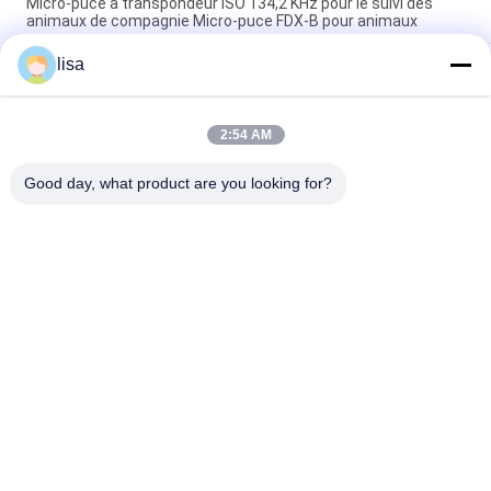
Micro-puce à transpondeur ISO 134,2 KHz pour le suivi des
animaux de compagnie Micro-puce FDX-B pour animaux
lisa
La puce Rfid de norme de l'OIN étiquettent le transpondeur
injectable de Chips Animal Microchip Syringe For de puce
injectable de bétail
2:54 AM
Étiquette micro-puce implantable pour le suivi des animaux
EO universel stérilisé 15 chiffres
Good day, what product are you looking for?
Catégories populaires
Tous
Puce De 
Puce Animale 
Transpondeur D'OIN
D'identification
Puce 
Marques D'oreille 
D'identification 
Électroniques
D'animal Familier
Scanner De Puce De 
Lecteur De Bâton 
RFID
De RFID
Marques D'oreille De 
Lecteur De Marque 