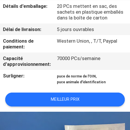
VISITE
Détails d'emballage:
20 PCs mettent en sac, des
sachets en plastique emballés
D'USINE
dans la boîte de carton
Délai de livraison:
5 jours ouvrables
CONTRÔLE
DE
Conditions de
Western Union, , T/T, Paypal
paiement:
QUALITÉ
Capacité
70000 PCs/semaine
d'approvisionnement:
CONTACTEZ-
Surligner:
,
puce de norme de l'OIN
NOUS
puce animale d'identification
NOUVELLES
MEILLEUR PRIX
DEMANDEZ
UNE