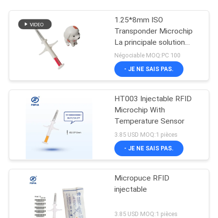
1.25*8mm ISO
Transponder Microchip
La principale solution
pour les besoins
Négociable MOQ:PC 100
d'identification
- JE NE SAIS PAS.
HT003 Injectable RFID
Microchip With
Temperature Sensor
3.85 USD MOQ:1 pièces
- JE NE SAIS PAS.
Micropuce RFID
injectable
3.85 USD MOQ:1 pièces