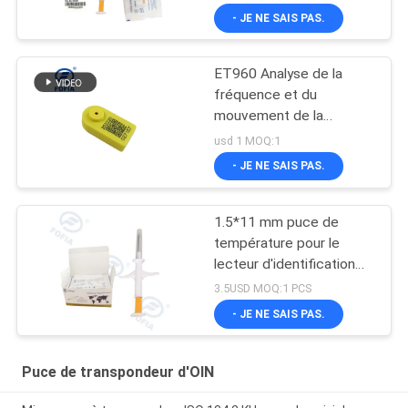
- JE NE SAIS PAS.
ET960 Analyse de la
fréquence et du
mouvement de la
démarche des animaux
usd 1 MOQ:1
- JE NE SAIS PAS.
1.5*11 mm puce de
température pour le
lecteur d'identification
des animaux et la
3.5USD MOQ:1 PCS
température corporelle
- JE NE SAIS PAS.
Puce de transpondeur d'OIN