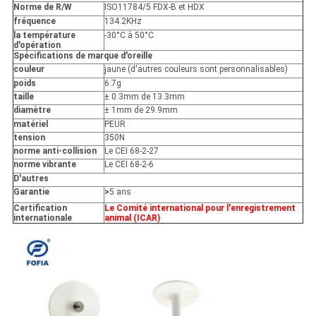
Norme de R/W
ISO11784/5 FDX-B et HDX
fréquence
134.2KHz
la température
-30°C à 50°C
d'opération
Spécifications de marque d'oreille
couleur
jaune (d'autres couleurs sont personnalisables)
poids
6.7g
taille
± 0.3mm de 13.3mm
diamètre
± 1mm de 29.9mm
matériel
PEUR
tension
350N
norme anti-collision
Le CEI 68-2-27
norme vibrante
Le CEI 68-2-6
D'autres
Garantie
>
5 ans
Certification
Le Comité international pour l'enregistrement
internationale
animal (ICAR)