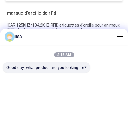
marque d'oreille de rfid
ICAR 125KHZ/134.2KHZ RFID étiquettes d'oreille pour animaux
RFID électronique basse fréquence pour le suivi des animaux
lisa
Baguettes d'identification animale certifiées ISO11784/85
pour une gestion facile des bovins et des ovins
3:16 AM
Étiquette d'oreille RFID Étiquette d'oreille de bétail Améliorer la
gestion du bétail avec une technologie RFID avancée
Good day, what product are you looking for?
Catégories populaires
Tous
Puce De 
Puce Animale 
Transpondeur D'OIN
D'identification
Puce 
Marques D'oreille 
D'identification 
Électroniques
D'animal Familier