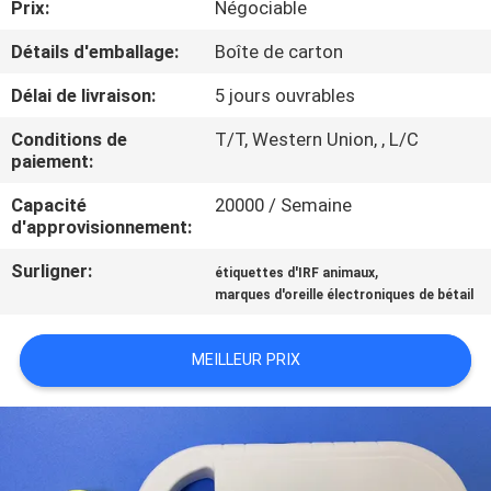
Prix:
Négociable
VISITE
D'USINE
Détails d'emballage:
Boîte de carton
Délai de livraison:
5 jours ouvrables
CONTRÔLE
Conditions de
T/T, Western Union, , L/C
DE
paiement:
QUALITÉ
Capacité
20000 / Semaine
d'approvisionnement:
CONTACTEZ-
Surligner:
,
étiquettes d'IRF animaux
marques d'oreille électroniques de bétail
NOUS
MEILLEUR PRIX
NOUVELLES
DEMANDEZ
UNE