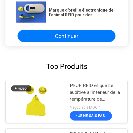
Marque d'oreille électronique de
l'animal RFID pour des
bétail/vache, certificat d'ICAR
Continuer
Top Produits
PEUR RFID étiquette
auditive à l'intérieur de la
température de
fonctionnement 17 cm
Négociable MOQ:1
Pour la gestion du bétail
- JE NE SAIS PAS.