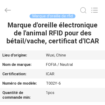
Wuxi
Fofia
Technology
Co.,
Ltd.
Marque d'oreille de rfid
All
Rights
Marque d'oreille électronique
MAISON
Reserved.
de l'animal RFID pour des
PRODUITS
bétail/vache, certificat d'ICAR
VIDÉOS
Lieu d'origine:
Wuxi, Chine
Nom de marque:
FOFIA / Neutral
AU
Certification:
ICAR
SUJET
Numéro de modèle:
T002Y-6
DE
NOUS
Quantité de
1pcs
commande min: