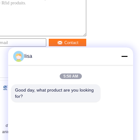
Contact
lisa
5:50 AM
Good day, what product are you looking 
for?
Lecteur
Android et lecteur
d'identification
animal ISO11784/5
animale de qualité
FDX de puce de
agricole – Lecteur
soutien d'IOS - B et