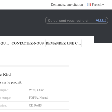
Demandez une citation
French
CONTRÔLE DE QUALITÉ
CONTACTEZ-NOUS
DEMANDEZ UNE CITATION
cteur d'étiquette de bétail de Rfid
de Rfid
s sur le produit:
origine:
Wuxi, Chine
 marque:
FOFIA, Neutral
cation:
CE, RoHS