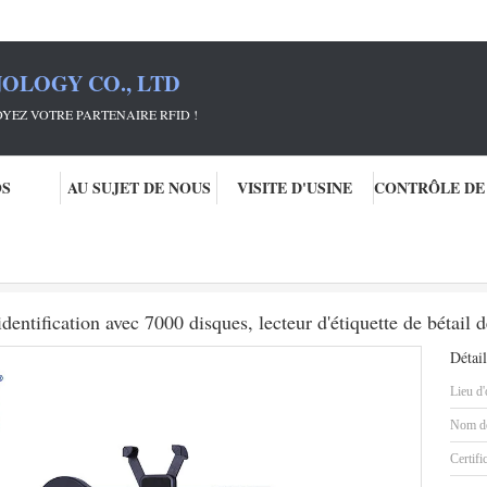
OLOGY CO., LTD
RTENAIRE RFID !
OS
AU SUJET DE NOUS
VISITE D'USINE
ille
Lecteur animal de Rfid de balayage d'identification avec 7000 disques, le
dentification avec 7000 disques, lecteur d'étiquette de bétail 
Détail
Lieu d'
Nom de
Certifi