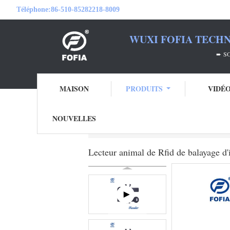
Téléphone:
86-510-85282218-8009
WUXI FOFIA TECHN
➨ SOYEZ VOTRE PA
MAISON
PRODUITS
VIDÉ
NOUVELLES
Aperçu
Produits
Lecteur de marque d'ore
Lecteur animal de Rfid de balayage d'i