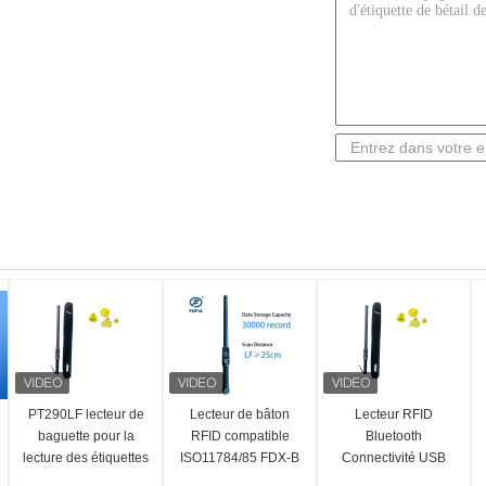
PT290LF lecteur de
Lecteur de bâton
Lecteur RFID
baguette pour la
RFID compatible
Bluetooth
lecture des étiquettes
ISO11784/85 FDX-B
Connectivité USB
d'oreille FDX-B/HDX
HDX pour la lecture
Compatible FDX-B