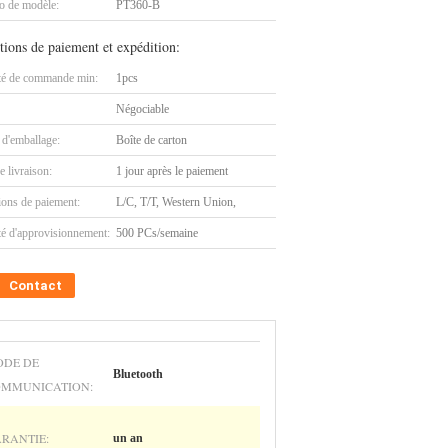
 de modèle:
PT360-B
tions de paiement et expédition:
té de commande min:
1pcs
Négociable
 d'emballage:
Boîte de carton
e livraison:
1 jour après le paiement
ions de paiement:
L/C, T/T, Western Union,
té d'approvisionnement:
500 PCs/semaine
Contact
DE DE
Bluetooth
MMUNICATION:
RANTIE:
un an