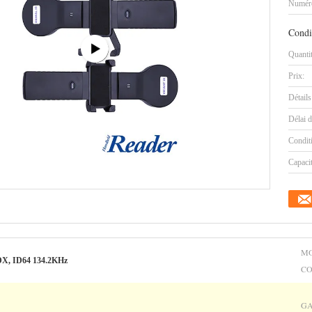
Numéro
Condi
Quanti
Prix:
Détails
Délai d
Condit
Capaci
MO
DX, ID64 134.2KHz
CO
GA