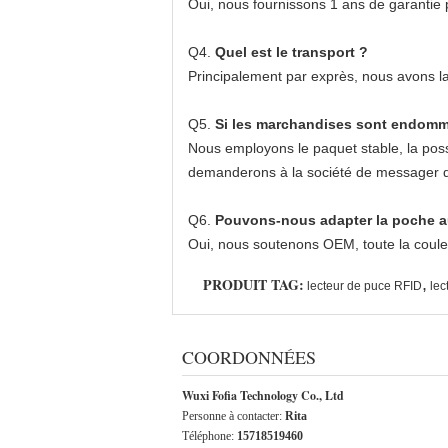
Oui, nous fournissons 1 ans de garantie
Q4.
Quel est le transport ?
Principalement par exprès, nous avons 
Q5.
Si les marchandises sont endomma
Nous employons le paquet stable, la poss
demanderons à la société de messager d'ê
Q6.
Pouvons-nous adapter la poche aux
Oui, nous soutenons OEM, toute la couleu
PRODUIT TAG:
,
lecteur de puce RFID
lec
COORDONNÉES
Wuxi Fofia Technology Co., Ltd
Personne à contacter:
Rita
Téléphone:
15718519460