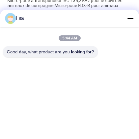
Micro-puce à transpondeur ISO 134,2 KHz pour le suivi des
animaux de compagnie Micro-puce FDX-B pour animaux
lisa
La puce Rfid de norme de l'OIN étiquettent le transpondeur
injectable de Chips Animal Microchip Syringe For de puce
injectable de bétail
5:44 AM
Étiquette micro-puce implantable pour le suivi des animaux
EO universel stérilisé 15 chiffres
Good day, what product are you looking for?
Catégories populaires
Tous
Puce De 
Puce Animale 
Transpondeur D'OIN
D'identification
Puce 
Étiquette De L'oreille 
D'identification 
Du Bétail
D'animal Familier
Marques D'oreille 
Marque D'oreille De 
Électroniques
Rfid
Scanner De Puce De 
Lecteur De Bâton 