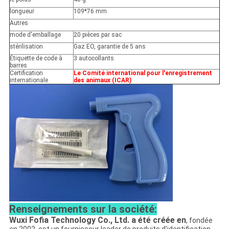
longueur
109*76 mm
Autres
mode d'emballage
20 pièces par sac
stérilisation
Gaz EO, garantie de 5 ans
Étiquette de code à
3 autocollants
barres
Certification
Le Comité international pour l'enregistrement
internationale
des animaux (ICAR)
Renseignements sur la société:
Wuxi Fofia Technology Co., Ltd. a été créée en
, fondée
en 2002, est un fournisseur leader de produits d'identification