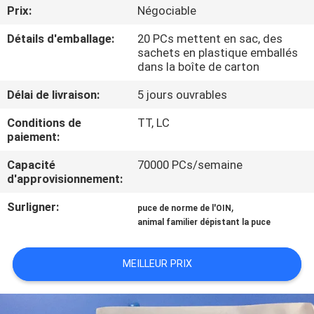
VISITE
Prix:
Négociable
D'USINE
Détails d'emballage:
20 PCs mettent en sac, des
sachets en plastique emballés
dans la boîte de carton
CONTRÔLE
Délai de livraison:
5 jours ouvrables
DE
QUALITÉ
Conditions de
TT, LC
paiement:
Capacité
70000 PCs/semaine
CONTACTEZ-
d'approvisionnement:
NOUS
Surligner:
,
puce de norme de l'OIN
animal familier dépistant la puce
NOUVELLES
MEILLEUR PRIX
DEMANDEZ
UNE