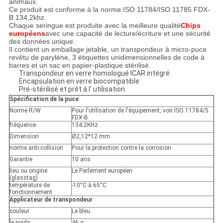
animaux.
Ce produit est conforme à la norme ISO 11784/ISO 11785 FDX-
B 134,2khz.
Chaque seringue est produite avec la meilleure qualité
Chips
européens
avec une capacité de lecture/écriture et une sécurité
des données unique.
Il contient un emballage jetable, un transpondeur à micro-puce
revêtu de parylène, 3 étiquettes unidimensionnelles de code à
barres et un sac en papier-plastique stérilisé.
Transpondeur en verre homologué ICAR intégré
Encapsulation en verre biocompatible
Pré-stérilisé et prêt à l' utilisation.
Spécification de la puce
Norme R/W
Pour l'utilisation de l'équipement, voir ISO 11784/5
FDX-B
fréquence
134.2KHz
Dimension
Ø2,12*12 mm
norme anti-collision
Pour la protection contre la corrosion
Garantie
10 ans
lieu ou origine
Le Parlement européen
(glasstag)
température de
-10°C à 65°C
fonctionnement
Applicateur de transpondeur
couleur
Le bleu
le poids
46 g