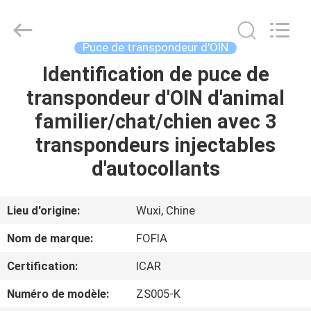
Wuxi
Fofia
Technology
Co.,
Ltd.
Puce de transpondeur d'OIN
All
Rights
Identification de puce de
MAISON
Reserved.
transpondeur d'OIN d'animal
PRODUITS
familier/chat/chien avec 3
transpondeurs injectables
VIDÉOS
d'autocollants
AU
Lieu d'origine:
Wuxi, Chine
SUJET
Nom de marque:
FOFIA
DE
Certification:
ICAR
NOUS
Numéro de modèle:
ZS005-K