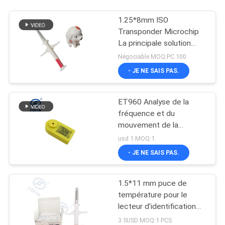
1.25*8mm ISO
Transponder Microchip
La principale solution
pour les besoins
Négociable MOQ:PC 100
d'identification
- JE NE SAIS PAS.
ET960 Analyse de la
fréquence et du
mouvement de la
démarche des animaux
usd 1 MOQ:1
- JE NE SAIS PAS.
1.5*11 mm puce de
température pour le
lecteur d'identification
des animaux et la
3.5USD MOQ:1 PCS