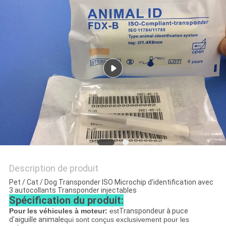
CITATION
PLAN
DU
SITE
PRIVACY
POLICY
Description de produit
Pet / Cat / Dog Transponder ISO Microchip d'identification avec
3 autocollants Transponder injectables
Spécification du produit:
Pour les véhicules à moteur:
est
Transpondeur à puce
d'aiguille animale
qui sont conçus exclusivement pour les