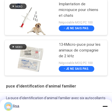
chiens
Implantation de
micropuce pour chiens
et chats
Négociable MOQ:PC 100
- JE NE SAIS PAS.
134Micro-puce pour les
animaux de compagnie
de 2 kHz
Négociable MOQ:PC 100
- JE NE SAIS PAS.
puce d'identification d'animal familier
La puce d'identification d'animal familier avec six autocollants
avec ICAR a approuvé les transpondeurs injectables
lisa