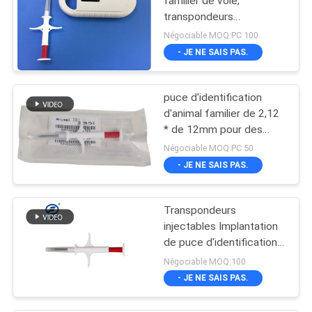
familier de voie,
transpondeurs
injectables de
Négociable MOQ:PC 100
cheminement animaux
- JE NE SAIS PAS.
de puce
puce d'identification
d'animal familier de 2,12
* de 12mm pour des
chiens dépistant,
Négociable MOQ:PC 50
transpondeurs
- JE NE SAIS PAS.
injectables de la norme
ISO11784/5
Transpondeurs
injectables Implantation
de puce d'identification
pour animaux de
Négociable MOQ:100
compagnie pour chiens
- JE NE SAIS PAS.
avec puce de
certification ICAR pour