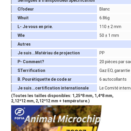
Seringues à transpondeur
Spécification
C
l'odeur
Blanc
W
huit
6.86g
L
- Je vous en prie.
110 ± 2 mm
W
le
50 ± 1 mm
Autres
Je suis...
Matériau de projection
PP
P
- Comment?
20 pièces par sa
S
Terrification
Gaz EO, garantie
B. Pour
étiquette de code ar
6 autocollants
Je suis...
certification internationale
Le Comité intern
(Toutes les tailles disponibles: 1,25*8 mm, 1,4*8 mm,
2,12*12 mm, 2,12*12 mm + température.)