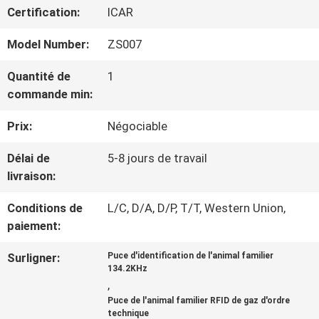
NOUS
Certification:
ICAR
Model Number:
ZS007
VISITE
Quantité de
1
D'USINE
commande min:
Prix:
Négociable
CONTRÔLE
Délai de
5-8 jours de travail
DE
livraison:
QUALITÉ
Conditions de
L/C, D/A, D/P, T/T, Western Union,
paiement:
CONTACTEZ-
Surligner:
Puce d'identification de l'animal familier
134.2KHz
NOUS
,
Puce de l'animal familier RFID de gaz d'ordre
technique