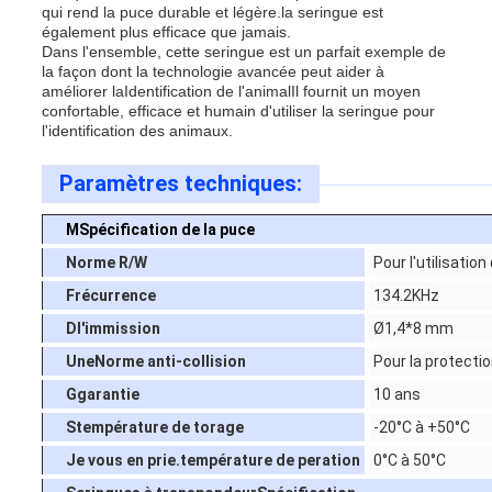
qui rend la puce durable et légère.la seringue est
également plus efficace que jamais.
Dans l'ensemble, cette seringue est un parfait exemple de
la façon dont la technologie avancée peut aider à
améliorer la
Identification de l'animal
Il fournit un moyen
confortable, efficace et humain d'utiliser la seringue pour
l'identification des animaux.
Paramètres techniques:
M
Spécification de la puce
Norme R/W
Pour l'utilisatio
F
récurrence
134.2KHz
D
l'immission
Ø1,4*8 mm
Une
Norme anti-collision
Pour la protectio
G
garantie
10 ans
S
température de torage
-20°C à +50°C
Je vous en prie.
température de peration
0°C à 50°C