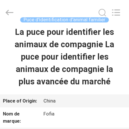
2026
Wuxi
Fofia
Technology
Puce d'identification d'animal familier
Co.,
Ltd.
La puce pour identifier les
MAISON
All
Rights
Reserved.
animaux de compagnie La
PRODUITS
puce pour identifier les
animaux de compagnie la
VIDÉOS
plus avancée du marché
AU
Place of Origin:
China
SUJET
Nom de
Fofia
DE
marque: