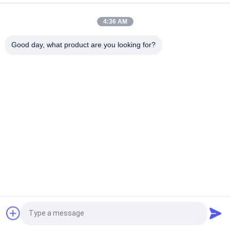
Faites l'expérience de la commodité de notre micro-puce
d'identification avancée pour animaux de compagnie
4:36 AM
Protéger les animaux de compagnie Micro ID EO stérilisation
Good day, what product are you looking for?
au gaz pour chiens
Catégories populaires
Tous
Puce De 
Puce Animale 
Transpondeur D'OIN
D'identification
Puce 
Marques D'oreille 
D'identification 
Électroniques
D'animal Familier
Scanner De Puce De 
Lecteur De Bâton 
RFID
De RFID
Marques D'oreille De 
Lecteur De Marque 
Demandez un devis
Moutons
D'oreille