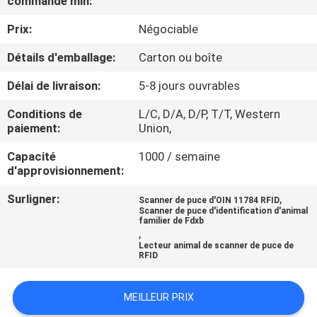
commande min:
VISITE
Prix:
Négociable
D'USINE
Détails d'emballage:
Carton ou boîte
CONTRÔLE
Délai de livraison:
5-8 jours ouvrables
DE
Conditions de
L/C, D/A, D/P, T/T, Western
QUALITÉ
paiement:
Union,
Capacité
1000 / semaine
CONTACTEZ-
d'approvisionnement:
NOUS
Surligner:
,
Scanner de puce d'OIN 11784 RFID
Scanner de puce d'identification d'animal
familier de Fdxb
,
NOUVELLES
Lecteur animal de scanner de puce de
RFID
DEMANDEZ
MEILLEUR PRIX
UNE