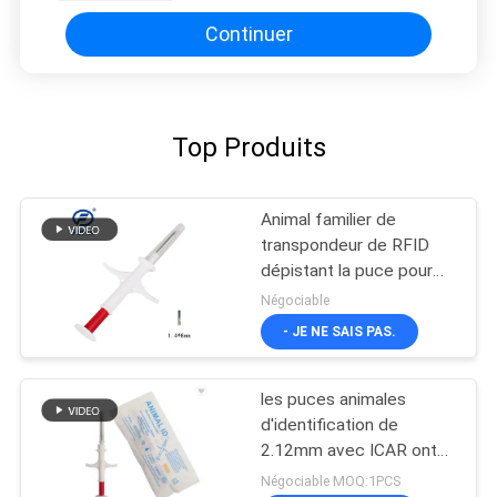
2.12mm
Continuer
Top Produits
Animal familier de
transpondeur de RFID
dépistant la puce pour
l'animal
Négociable
- JE NE SAIS PAS.
les puces animales
d'identification de
2.12mm avec ICAR ont
approuvé 6 autocollants
Négociable MOQ:1PCS