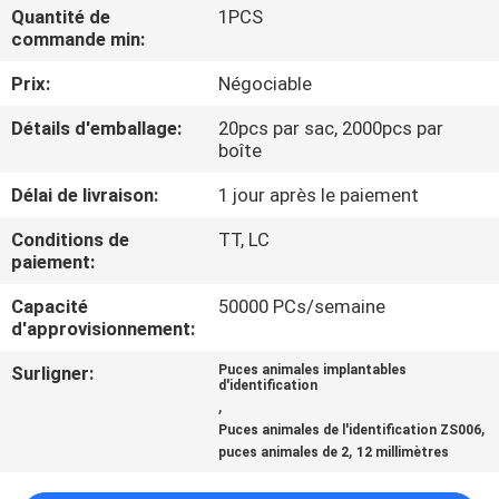
VISITE
Quantité de
1PCS
commande min:
D'USINE
Prix:
Négociable
CONTRÔLE
Détails d'emballage:
20pcs par sac, 2000pcs par
boîte
DE
QUALITÉ
Délai de livraison:
1 jour après le paiement
Conditions de
TT, LC
paiement:
CONTACTEZ-
NOUS
Capacité
50000 PCs/semaine
d'approvisionnement:
Surligner:
Puces animales implantables
NOUVELLES
d'identification
,
,
Puces animales de l'identification ZS006
DEMANDEZ
,
puces animales de 2
12 millimètres
UNE