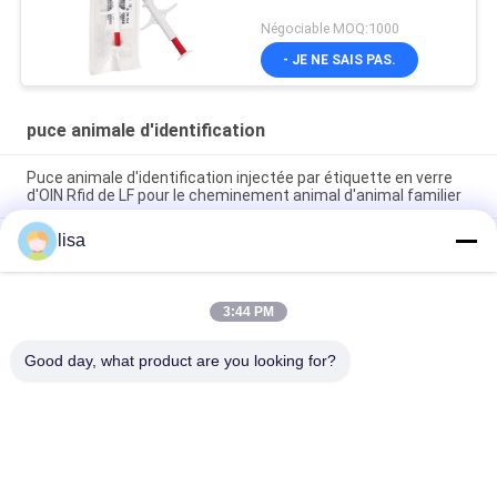
Négociable MOQ:1000
- JE NE SAIS PAS.
puce animale d'identification
Puce animale d'identification injectée par étiquette en verre
d'OIN Rfid de LF pour le cheminement animal d'animal familier
lisa
Identité animale injectable Chip For Dogs Tracking de la puce
134.2KHz d'identification des transpondeurs ICAR
Étiquette en verre FDX - B 134.2KHz ISO11784/11785
3:44 PM
transpondeurs injectables de puce animale d'identification de
RFID de 1.4*8 millimètre
Good day, what product are you looking for?
Catégories populaires
Tous
Puce De 
Puce Animale 
Transpondeur D'OIN
D'identification