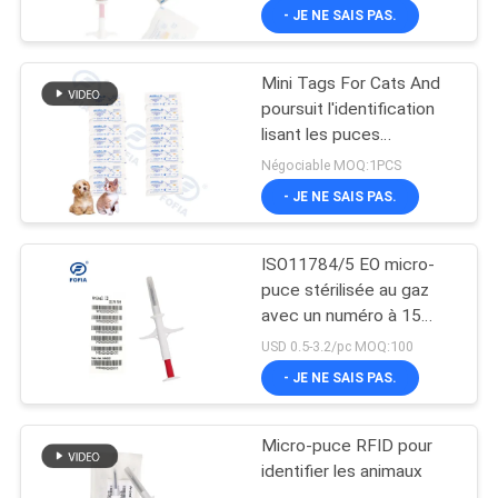
de code barres
- JE NE SAIS PAS.
Mini Tags For Cats And
poursuit l'identification
lisant les puces
injectables sous la peau
Négociable MOQ:1PCS
IP67
- JE NE SAIS PAS.
ISO11784/5 EO micro-
puce stérilisée au gaz
avec un numéro à 15
chiffres comme numéro
USD 0.5-3.2/pc MOQ:100
d'identification animale
- JE NE SAIS PAS.
Micro-puce RFID pour
identifier les animaux