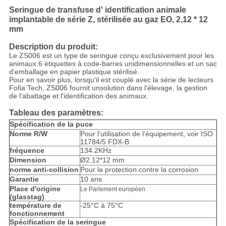
Seringue de transfuse d' identification animale
implantable de série Z, stérilisée au gaz EO, 2,12 * 12
mm
Description du produit:
Le ZS006 est un type de seringue conçu exclusivement pour les
animaux.6 étiquettes à code-barres unidimensionnelles et un sac
d'emballage en papier plastique stérilisé.
Pour en savoir plus, lorsqu'il est couplé avec la série de lecteurs
Fofia Tech, ZS006 fournit un
solution dans l'élevage, la gestion
de l'abattage et l'identification des animaux.
Tableau des paramètres:
Spécification de la puce
Norme R/W
Pour l'utilisation de l'équipement, voir ISO
11784/5 FDX-B
fréquence
134.2KHz
Dimension
Ø2,12*12 mm
norme anti-collision
Pour la protection contre la corrosion
Garantie
10 ans
Place d'origine
Le Parlement européen
(glasstag)
température de
-25°C à 75°C
fonctionnement
Spécification de la seringue