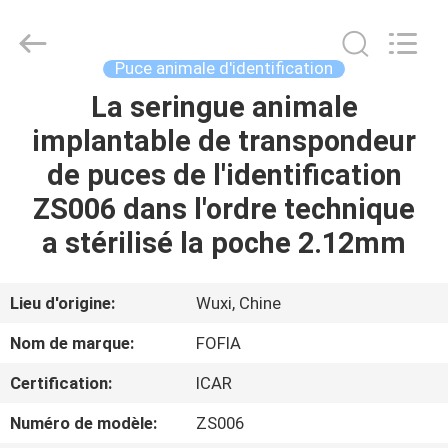
Wuxi
Fofia
Technology
Co.,
Ltd.
Puce animale d'identification
All
Rights
La seringue animale
MAISON
Reserved.
implantable de transpondeur
PRODUITS
de puces de l'identification
ZS006 dans l'ordre technique
VIDÉOS
a stérilisé la poche 2.12mm
AU
Lieu d'origine:
Wuxi, Chine
SUJET
Nom de marque:
FOFIA
DE
Certification:
ICAR
NOUS
Numéro de modèle:
ZS006