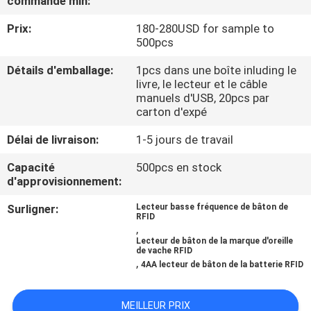
commande min:
VISITE
Prix:
180-280USD for sample to
D'USINE
500pcs
Détails d'emballage:
1pcs dans une boîte inluding le
CONTRÔLE
livre, le lecteur et le câble
DE
manuels d'USB, 20pcs par
carton d'expé
QUALITÉ
Délai de livraison:
1-5 jours de travail
CONTACTEZ-
Capacité
500pcs en stock
d'approvisionnement:
NOUS
Surligner:
Lecteur basse fréquence de bâton de
RFID
,
NOUVELLES
Lecteur de bâton de la marque d'oreille
de vache RFID
,
4AA lecteur de bâton de la batterie RFID
DEMANDEZ
UNE
MEILLEUR PRIX