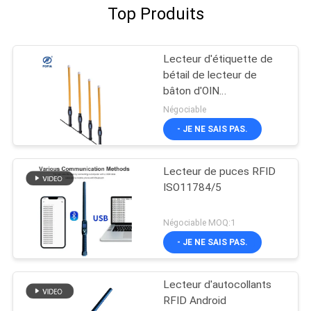
Top Produits
Lecteur d'étiquette de
bétail de lecteur de
bâton d'OIN
11784/11785 LF RFID
Négociable
avec le grand stockage
- JE NE SAIS PAS.
de données
Lecteur de puces RFID
ISO11784/5
Négociable MOQ:1
- JE NE SAIS PAS.
Lecteur d'autocollants
RFID Android