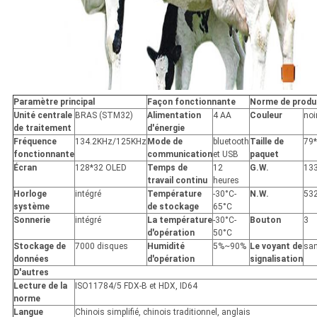
Paramètre principal
Façon fonctionnante
Norme de produ
Unité centrale
BRAS (STM32)
Alimentation
4 AA
Couleur
noi
de traitement
d'énergie
Fréquence
134.2KHz/125KHz
Mode de
bluetooth
Taille de
79
fonctionnante
communication
et USB
paquet
Écran
128*32 OLED
Temps de
12
G.W.
13
travail continu
heures
Horloge
intégré
Température
-30°C-
N.W.
53
système
de stockage
65°C
Sonnerie
intégré
La température
-30°C-
Bouton
3
d'opération
50°C
Stockage de
7000 disques
Humidité
5%~90%
Le voyant de
sa
données
d'opération
signalisation
D'autres
Lecture de la
ISO11784/5 FDX-B et HDX, ID64
norme
Langue
Chinois simplifié, chinois traditionnel, anglais