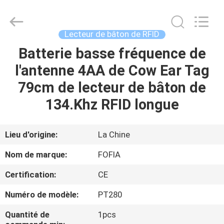
Wuxi
Fofia
Technology
Co.,
Ltd.
Lecteur de bâton de RFID
All
Rights
Batterie basse fréquence de
MAISON
Reserved.
l'antenne 4AA de Cow Ear Tag
PRODUITS
79cm de lecteur de bâton de
134.Khz RFID longue
VIDÉOS
Lieu d'origine:
La Chine
AU
Nom de marque:
FOFIA
SUJET
Certification:
CE
DE
Numéro de modèle:
PT280
NOUS
Quantité de
1pcs