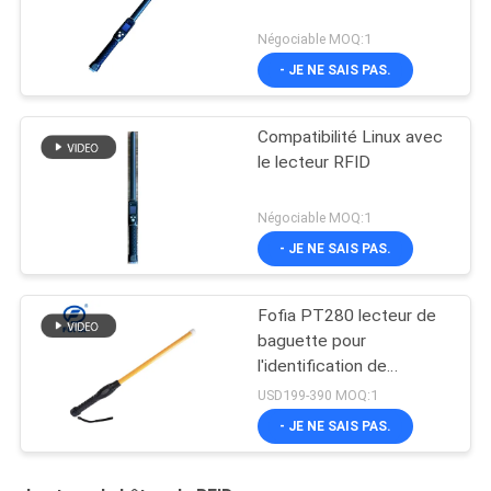
Négociable MOQ:1
- JE NE SAIS PAS.
Compatibilité Linux avec
le lecteur RFID
Négociable MOQ:1
- JE NE SAIS PAS.
Fofia PT280 lecteur de
baguette pour
l'identification de
l'étiquette auditive du
USD199-390 MOQ:1
bétail
- JE NE SAIS PAS.