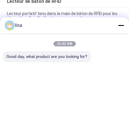
Lecteur de bâton de RFID
Lecteur portatif tenu dans la main de bâton de RFID pour les
étiquettes d'oreille électroniques animales
lisa
Lecteur professionnel de puces RFID pour bétail PT290 avec
affichage OLED et stockage de données
11:42 AM
Identification animale de RFID de lecteur portatif de bâton
avec l'écran de 128 * 32 OLED
Good day, what product are you looking for?
Catégories populaires
Tous
Puce De 
Puce Animale 
Transpondeur D'OIN
D'identification
Puce 
Étiquette De L'oreille 
D'identification 
Du Bétail
D'animal Familier
Marques D'oreille 
Marque D'oreille De 
Électroniques
Rfid