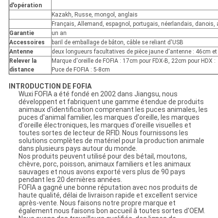
d'opération
Kazakh, Russe, mongol, anglais
Français, Allemand, espagnol, portugais, néerlandais, danois, 
Garantie
un an
Accessoires
baril de emballage de bâton, câble se reliant d'USB
Antenne
deux longueurs facultatives de pièce jaune d'antenne : 46cm e
Relever la
Marque d'oreille de FOFIA : 17cm pour FDX-B, 22cm pour HDX :
distance
Puce de FOFIA : 5-8cm
INTRODUCTION DE FOFIA
Wuxi FOFIA a été fondé en 2002 dans Jiangsu, nous
développent et fabriquent une gamme étendue de produits
animaux d'identification comprenant les puces animales, les
puces d'animal familier, les marques d'oreille, les marques
d'oreille électroniques, les marques d'oreille visuelles et
toutes sortes de lecteur de RFID. Nous fournissons les
solutions complètes de matériel pour la production animale
dans plusieurs pays autour du monde.
Nos produits peuvent utilisé pour des bétail, moutons,
chèvre, porc, poisson, animaux familiers et les animaux
sauvages et nous avons exporté vers plus de 90 pays
pendant les 20 dernières années.
FOFIA a gagné une bonne réputation avec nos produits de
haute qualité, délai de livraison rapide et excellent service
après-vente. Nous faisons notre propre marque et
également nous faisons bon accueil à toutes sortes d'OEM.