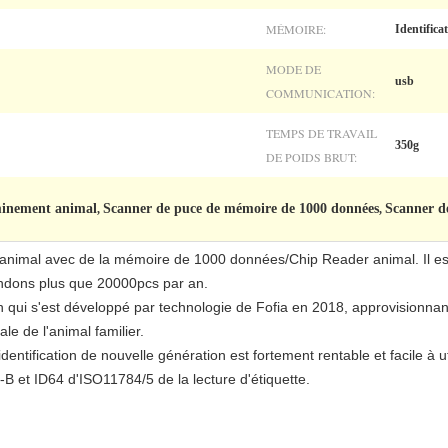
MÉMOIRE:
Identifica
MODE DE
usb
COMMUNICATION:
TEMPS DE TRAVAIL
350g
DE POIDS BRUT:
minement animal
Scanner de puce de mémoire de 1000 données
Scanner de
,
,
animal avec de la mémoire de 1000 données/Chip Reader animal. Il est 
vendons plus que 20000pcs par an.
n qui s'est développé par technologie de Fofia en 2018, approvisionnan
male de l'animal familier.
entification de nouvelle génération est fortement rentable et facile à uti
B et ID64 d'ISO11784/5 de la lecture d'étiquette.