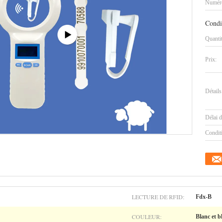
Numéro
Condi
Quanti
Prix:
Détails
Délai d
Condit
LECTURE DE RFID:
Fdx-B
COULEUR:
Blanc et b