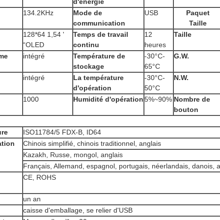
d'énergie
134.2KHz
Mode de
USB
Paquet
communication
Taille
128*64 1,54 '
Temps de travail
12
Taille
“OLED
continu
heures
ème
intégré
Température de
-30°C-
G.W.
stockage
65°C
intégré
La température
-30°C-
N.W.
d'opération
50°C
1000
Humidité d'opération
5%~90%
Nombre de
bouton
ure
ISO11784/5 FDX-B, ID64
ation
Chinois simplifié, chinois traditionnel, anglais
Kazakh, Russe, mongol, anglais
Français, Allemand, espagnol, portugais, néerlandais, danois, a
CE, ROHS
un an
caisse d'emballage, se relier d'USB