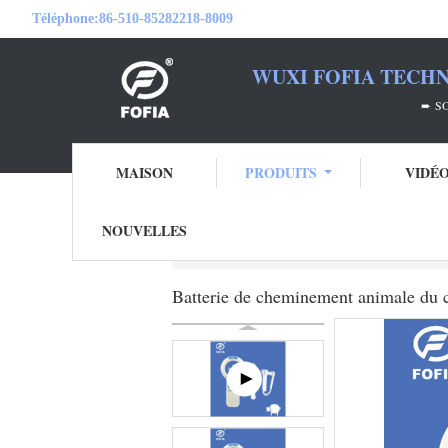
Téléphone:
86-510-85282218-8009
WUXI FOFIA TECHN
➨ SOYEZ VOTRE PA
MAISON
PRODUITS
VIDÉ
NOUVELLES
Aperçu
Produits
Scanner de puce de RF
Batterie de cheminement animale du