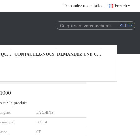
Demandez une citation
French
CONTRÔLE DE QUALITÉ
CONTACTEZ-NOUS
DEMANDEZ UNE CITATION
ées de Chip Reader With 1000
 1000
s sur le produit:
origine:
LA CHINE
 marque:
FOFIA
cation:
CE