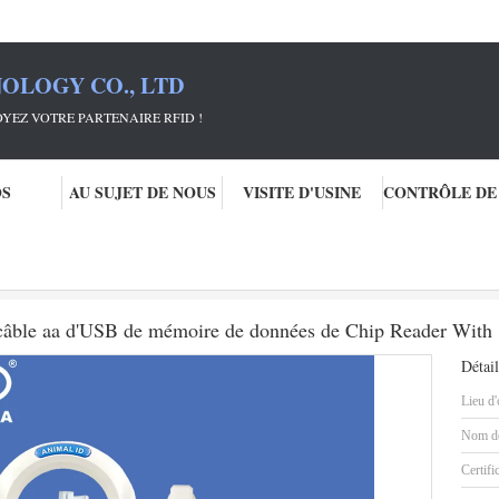
OLOGY CO., LTD
RTENAIRE RFID !
OS
AU SUJET DE NOUS
VISITE D'USINE
ID
Batterie de cheminement animale du câble aa d'USB de mémoire de donn
 câble aa d'USB de mémoire de données de Chip Reader With
Détail
Lieu d'
Nom de
Certifi