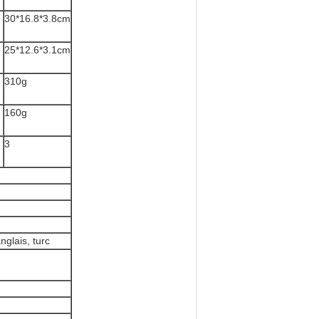
30*16.8*3.8cm
25*12.6*3.1cm
310g
160g
3
nglais, turc