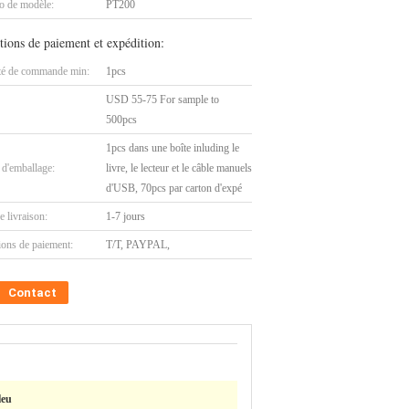
 de modèle:
PT200
tions de paiement et expédition:
té de commande min:
1pcs
USD 55-75 For sample to
500pcs
1pcs dans une boîte inluding le
 d'emballage:
livre, le lecteur et le câble manuels
d'USB, 70pcs par carton d'expé
e livraison:
1-7 jours
ions de paiement:
T/T, PAYPAL,
Contact
leu