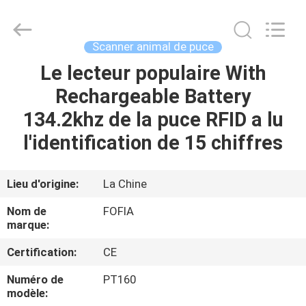
Wuxi
Fofia
Technology
Co.,
Ltd.
Scanner animal de puce
All
Rights
Le lecteur populaire With
MAISON
Reserved.
Rechargeable Battery
PRODUITS
134.2khz de la puce RFID a lu
l'identification de 15 chiffres
VIDÉOS
Lieu d'origine:
La Chine
AU
Nom de
FOFIA
SUJET
marque:
DE
Certification:
CE
NOUS
Numéro de
PT160
modèle: