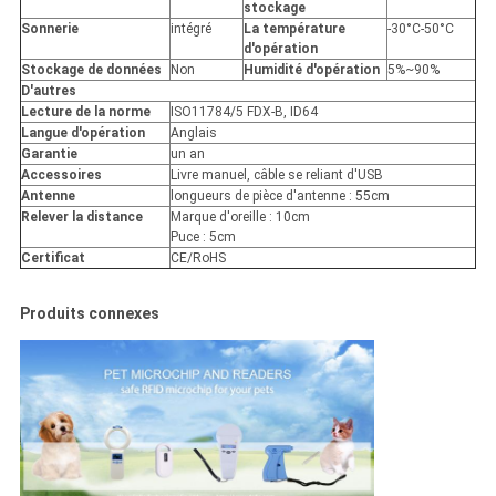
stockage
Sonnerie
intégré
La température
-30°C-50°C
d'opération
Stockage de données
Non
Humidité d'opération
5%~90%
D'autres
Lecture de la norme
ISO11784/5 FDX-B, ID64
Langue d'opération
Anglais
Garantie
un an
Accessoires
Livre manuel, câble se reliant d'USB
Antenne
longueurs de pièce d'antenne : 55cm
Relever la distance
Marque d'oreille : 10cm
Puce : 5cm
Certificat
CE/RoHS
Produits connexes