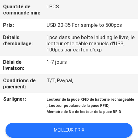
VISITE
Quantité de
1PCS
commande min:
D'USINE
Prix:
USD 20-35 For sample to 500pcs
CONTRÔLE
Détails
1pcs dans une boîte inluding le livre, le
DE
d'emballage:
lecteur et le câble manuels d'USB,
100pcs par carton d'exp
QUALITÉ
Délai de
1-7 jours
livraison:
CONTACTEZ-
Conditions de
T/T, Paypal,
NOUS
paiement:
Surligner:
Lecteur de la puce RFID de batterie rechargeable
NOUVELLES
,
,
Lecteur populaire de la puce RFID
Mémoire de No de lecteur de la puce RFID
DEMANDEZ
MEILLEUR PRIX
UNE