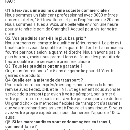
FAQ :
Q1.
Êtes-vous une usine ou une société commerciale ?
Nous sommes un fabricant professionnel avec 3000 mètres
carrés d'atelier, 150 travailleurs et plus l'expérience de 20 ans.
Nous sommes situés à Wuxi, une belle ville environ une heure
pour atteindre le port de Changhaï. Accueil pour visiter notre
usine.
Q2.
Vos produits sont-ils le plus bas prix ?
Nous prenons en compte la qualité antérieurement. Le prix est
basé sur le niveau de qualité et la quantité d'ordre. La remise est
fournie par nous selon la quantité d'ordre. Nous n'avons pas le
plus bas prix, mais nous promettons de fournir les produits de
haute qualité et le service de première classe.
Q3.
Tous les produits ont une garantie ?
Oui, nous fournissons 1 à 5 ans de garantie pour différents
genres de produits.
Q4.
Quelle est la méthode de transport ?
Principalement par exprès/messager, nous avons la bonne
remise avec Fedex, DHL et le TNT. Et également nous avons le
service de transport par avion à votre aéroport, par la mer à
votre port maritime, par la mer à votre porte ou par voie de terre.
Un grand choix de méthodes flexibles de transport s'assurent
que vos marchandises arrivent à l'heure et sans risque. Si vous
avez votre propre expéditeur, nous donnerons l'appui de 100%
aussi.
Q5.
Si les marchandises sont endommagées en transit,
comment faire ?