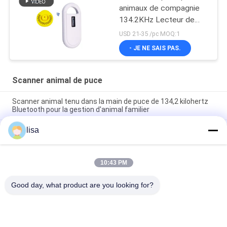
animaux de compagnie
134.2KHz Lecteur de
puce pour animaux
USD 21-35 /pc MOQ:1
PT160 Scanner de puce
- JE NE SAIS PAS.
pour chien
Scanner animal de puce
Scanner animal tenu dans la main de puce de 134,2 kilohertz
Bluetooth pour la gestion d'animal familier
lisa
Lecteur RFID pour la reconnaissance des animaux puce PT290
UHF microchip scanner pour animaux de compagnie lecteur
d'étiquettes pour animaux
10:43 PM
PT290 Lecteur de balises RFID à longue portée IP66 résistant
à l'eau 134,2KHz Pour les balises d'identification des animaux
Good day, what product are you looking for?
Catégories populaires
Tous