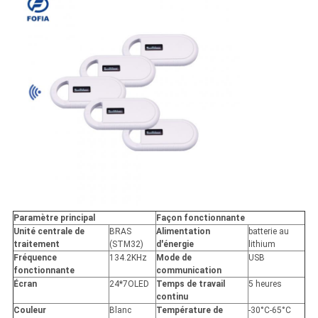
Paramètre principal
Façon fonctionnante
Unité centrale de
BRAS
Alimentation
batterie au
traitement
(STM32)
d'énergie
lithium
Fréquence
134.2KHz
Mode de
USB
fonctionnante
communication
Écran
24*7OLED
Temps de travail
5 heures
continu
Couleur
Blanc
Température de
-30°C-65°C