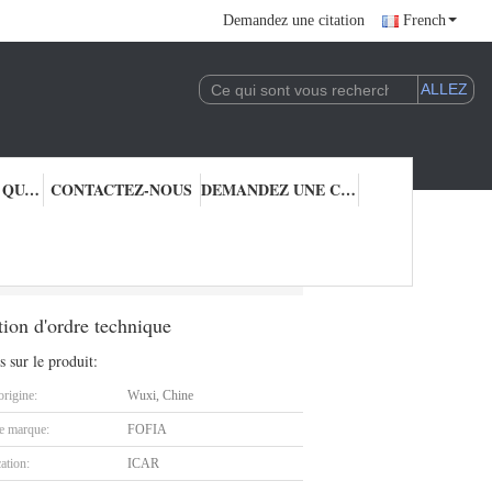
Demandez une citation
French
CONTRÔLE DE QUALITÉ
CONTACTEZ-NOUS
DEMANDEZ UNE CITATION
dentification avec la stérilisation d'ordre technique
tion d'ordre technique
s sur le produit:
origine:
Wuxi, Chine
 marque:
FOFIA
cation:
ICAR