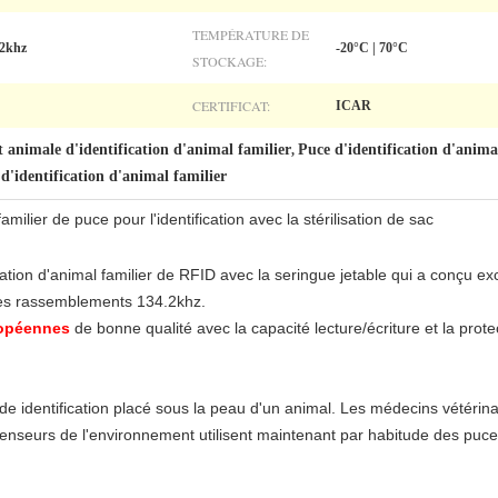
TEMPÉRATURE DE
.2khz
-20°C | 70°C
STOCKAGE:
CERTIFICAT:
ICAR
animale d'identification d'animal familier
Puce d'identification d'animal
,
 d'identification d'animal familier
lier de puce pour l'identification avec la stérilisation de sac
ication d'animal familier de RFID avec la seringue jetable qui a conçu 
s rassemblements 134.2khz.
opéennes
de bonne qualité
avec la capacité lecture/écriture et la pro
 de identification placé sous la peau d'un animal. Les médecins vétérin
enseurs de l'environnement utilisent maintenant par habitude des puces