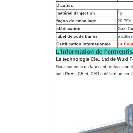
D'autres
matériel d'injection
Pp
façon de emballage
20 PCs 
stérilisation
Gaz d'or
label de code barres
6 adhési
Certification internationale
Le Comi
L'information de l'entrepris
La technologie Cie., Ltd de Wuxi F
Nous sommes un fabricant professionnel a
sont RoHs, CE et ICAR a délivré un certif