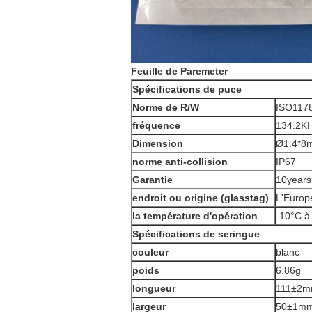
Feuille de Paremeter
Spécifications de puce
Norme de R/W
ISO117
fréquence
134.2K
Dimension
Ø1.4*8
norme anti-collision
IP67
Garantie
10years
endroit ou origine (glasstag)
L'Europ
la température d'opération
-10°C à
Spécifications de seringue
couleur
blanc
poids
6.86g
longueur
111±2
largeur
50±1m