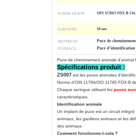
NORME DE R/W:
OIN 11784/5 FDX-B 134
GARANTIE:
10 ans
METTRE EN
Puce de cheminement 
ÉVIDENCE:
Puce d'identification
Puce de cheminement animale d'animal fami
Spécifications produit :
ZS007
est les puces animales d'identif
Norme d'OIN 11784/ISO 11785 FDX-B de
Chaque seringue utilisant les
puces eur
caractéristiques.
Identification animale
Un implant de puce est un circuit intégré
animaux, les gardiens animaux et les déf
des animaux.
Comment fonctionne-t-cela ?