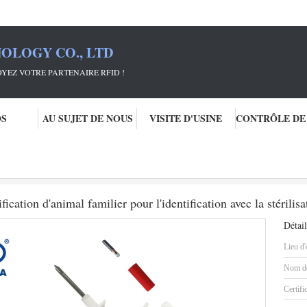
OLOGY CO., LTD
RTENAIRE RFID !
OS
AU SUJET DE NOUS
VISITE D'USINE
animal familier
Puce de cheminement animale d'identification d'animal familier pour l'i
cation d'animal familier pour l'identification avec la stérilisa
Détail
Lieu d'
Nom de
Certifi