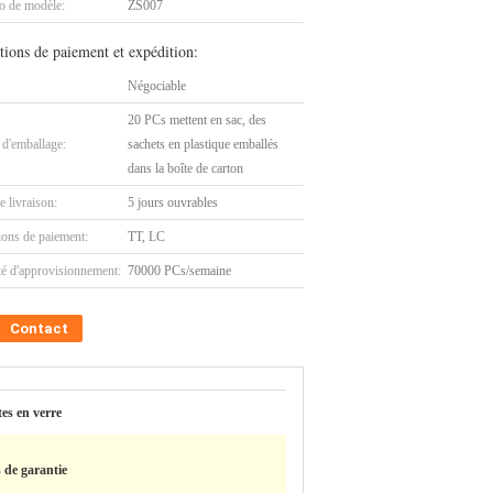
 de modèle:
ZS007
tions de paiement et expédition:
Négociable
20 PCs mettent en sac, des
 d'emballage:
sachets en plastique emballés
dans la boîte de carton
e livraison:
5 jours ouvrables
ions de paiement:
TT, LC
té d'approvisionnement:
70000 PCs/semaine
Contact
tes en verre
 de garantie