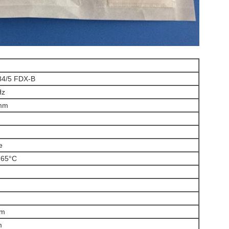
84/5 FDX-B
Hz
mm
e
 65°C
mm
m