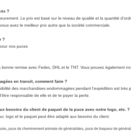
rix ?
urement. Le prix est basé sur le niveau de qualité et la quantité d'ordr
vous avez le meilleur prix autre que la société commerciale.
e ?
 pour nos puces
la bonne remise avec Fedex, DHL et le TNT. Vous pouvez également no
gées en transit, comment faire ?
ibilité des marchandises endommagées pendant l'expédition est très peti
tre responsable de elle et de te payer la perte.
 besoins du client de paquet de la puce avec notre logo, etc. ?
r, logo et le paquet peut être adapté aux besoins du client.
,
,
voie
puce de cheminement animale de généralistes
puce de traqueur de générali