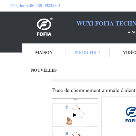
Téléphone:
86-159-49235501
WUXI FOFIA TECHN
➨ SOYEZ VOTRE PA
MAISON
PRODUITS
VIDÉ
NOUVELLES
Aperçu
Produits
puce d'identification d'
Puce de cheminement animale d'identifi