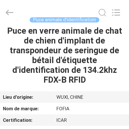
Wuxi
Fofia
Technology
Co.,
Ltd.
Puce animale d'identification
All
Rights
Puce en verre animale de chat
MAISON
Reserved.
de chien d'implant de
PRODUITS
transpondeur de seringue de
bétail d'étiquette
VIDÉOS
d'identification de 134.2khz
FDX-B RFID
AU
SUJET
Lieu d'origine:
WUXI, CHINE
DE
Nom de marque:
FOFIA
NOUS
Certification:
ICAR