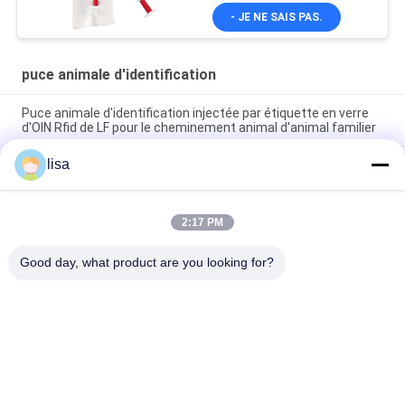
- JE NE SAIS PAS.
puce animale d'identification
Puce animale d'identification injectée par étiquette en verre
d'OIN Rfid de LF pour le cheminement animal d'animal familier
lisa
Identité animale injectable Chip For Dogs Tracking de la puce
134.2KHz d'identification des transpondeurs ICAR
Étiquette en verre FDX - B 134.2KHz ISO11784/11785
2:17 PM
transpondeurs injectables de puce animale d'identification de
RFID de 1.4*8 millimètre
Good day, what product are you looking for?
Catégories populaires
Tous
Puce De 
Puce Animale 
Transpondeur D'OIN
D'identification
Puce 
Étiquette De L'oreille 