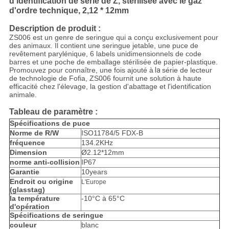
d'identification de série de Z, stérilisée avec le gaz
d'ordre technique, 2,12 * 12mm
Description de produit :
ZS006 est un genre de seringue qui a conçu exclusivement pour
des animaux. Il contient une seringue jetable, une puce de
revêtement parylénique, 6 labels unidimensionnels de code
barres et une poche de emballage stérilisée de papier-plastique.
Promouvez pour connaître, une fois ajouté à
la
série de lecteur
de technologie de Fofia, ZS006 fournit une solution
à haute
efficacité chez l'élevage, la gestion d'abattage et l'identification
animale.
Tableau de paramètre :
Spécifications de puce
Norme de R/W
ISO11784/5 FDX-B
fréquence
134.2KHz
Dimension
Ø2.12*12mm
norme anti-collision
IP67
Garantie
10years
Endroit ou origine
L'Europe
(glasstag)
la température
-10°C à 65°C
d'opération
Spécifications de seringue
couleur
blanc