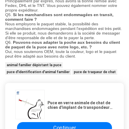
Principalement par exprès, nous avons la bonne remise avec
Fedex, DHL et le TNT. Vous pouvez également nommer votre
propre expéditeur.
Q5.
Si les marchandises sont endommagées en transit,
comment faire ?
Nous employons le paquet stable, la possibilité des
marchandises endommagées pendant l'expédition est très petit.
Si elle se produit, nous demanderons à la société de messager
d'être responsable de elle et de te payer la perte.
Q6.
Pouvons-nous adapter la poche aux besoins du client
de paquet de la puce avec notre logo, etc. ?
Oui, nous soutenons OEM, toute la couleur, logo et le paquet
peut être adapté aux besoins du client.
animal familier dépistant la puce
puce d'identification d'animal familier
puce de traqueur de chat
Puce en verre animale de chat de
chien d'implant de transpondeur
de seringue de bétail d'étiquette
d'identification de 134.2khz FDX-
B RFID
Continuer