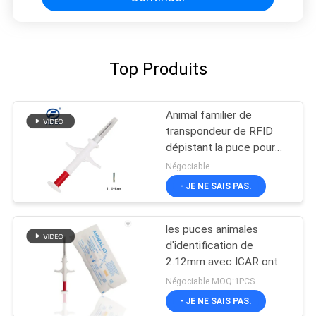
Top Produits
Animal familier de
transpondeur de RFID
dépistant la puce pour
l'animal
Négociable
- JE NE SAIS PAS.
les puces animales
d'identification de
2.12mm avec ICAR ont
approuvé 6 autocollants
Négociable MOQ:1PCS
de code barres
- JE NE SAIS PAS.