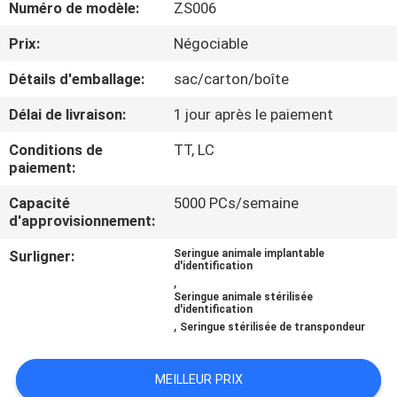
VISITE
Numéro de modèle:
ZS006
D'USINE
Prix:
Négociable
Détails d'emballage:
sac/carton/boîte
CONTRÔLE
Délai de livraison:
1 jour après le paiement
DE
Conditions de
TT, LC
QUALITÉ
paiement:
Capacité
5000 PCs/semaine
CONTACTEZ-
d'approvisionnement:
NOUS
Surligner:
Seringue animale implantable
d'identification
,
NOUVELLES
Seringue animale stérilisée
d'identification
,
Seringue stérilisée de transpondeur
DEMANDEZ
MEILLEUR PRIX
UNE