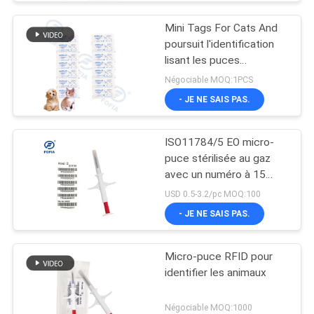
Mini Tags For Cats And
poursuit l'identification
lisant les puces
injectables sous la peau
Négociable MOQ:1PCS
IP67
- JE NE SAIS PAS.
ISO11784/5 EO micro-
puce stérilisée au gaz
avec un numéro à 15
chiffres comme numéro
USD 0.5-3.2/pc MOQ:100
d'identification animale
- JE NE SAIS PAS.
Micro-puce RFID pour
identifier les animaux
Négociable MOQ:1000