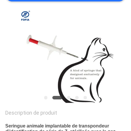
CITATION
PLAN
DU
SITE
PRIVACY
POLICY
Description de produit
Seringue animale implantable de transpondeur