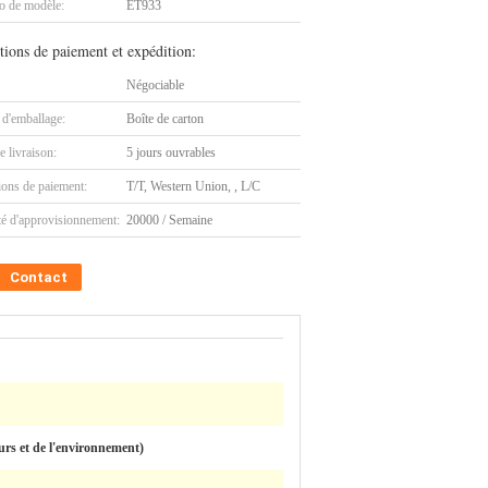
 de modèle:
ET933
tions de paiement et expédition:
Négociable
 d'emballage:
Boîte de carton
e livraison:
5 jours ouvrables
ions de paiement:
T/T, Western Union, , L/C
té d'approvisionnement:
20000 / Semaine
Contact
urs et de l'environnement)