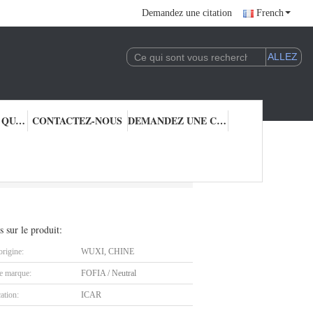
Demandez une citation
French
CONTRÔLE DE QUALITÉ
CONTACTEZ-NOUS
DEMANDEZ UNE CITATION
a fréquence ultra-haute RFID
s sur le produit:
origine:
WUXI, CHINE
 marque:
FOFIA / Neutral
cation:
ICAR