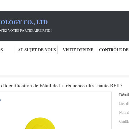
OLOGY CO., LTD
RTENAIRE RFID !
OS
AU SUJET DE NOUS
VISITE D'USINE
roniques
Étiquette animale de moutons de porc d'identification de bétail de l
d'identification de bétail de la fréquence ultra-haute RFID
Détail
Lieu d'
Nom de
Certifi