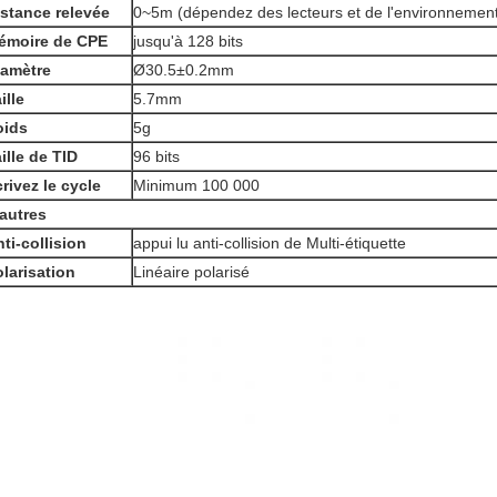
istance relevée
0~5m (dépendez des lecteurs et de l'environnemen
émoire de CPE
jusqu'à 128 bits
iamètre
Ø30.5±0.2mm
ille
5.7mm
oids
5g
ille de TID
96 bits
rivez le cycle
Minimum 100 000
autres
ti-collision
appui lu anti-collision de Multi-étiquette
larisation
Linéaire polarisé