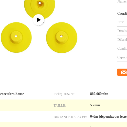
Numéro
Condi
Prix:
Détails
Délai d
Condit
Capaci
FRÉQUENCE:
uence ultra-haute
860-960mhz
TAILLE:
5.7mm
DISTANCE RELEVÉE:
0~5m (dépendez des lecte