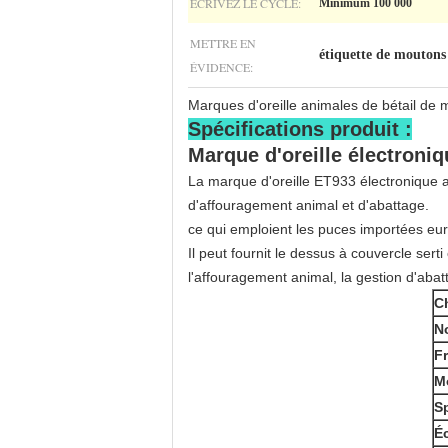
ÉCRIVEZ LE CYCLE:
Minimum 100 000
METTRE EN
étiquette de moutons 
ÉVIDENCE:
Marques d'oreille animales de bétail de 
Spécifications produit :
Marque d'oreille électroniq
La marque d'oreille ET933 électronique a
d'affouragement animal et d'abattage.
ce qui emploient les puces importées euro
Il peut fournit le dessus à couvercle ser
l'affouragement animal, la gestion d'abatt
Ch
N
F
Mo
Sp
Éc