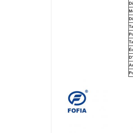
D
M
D
Ta
P
Ta
Éc
D'
An
Po