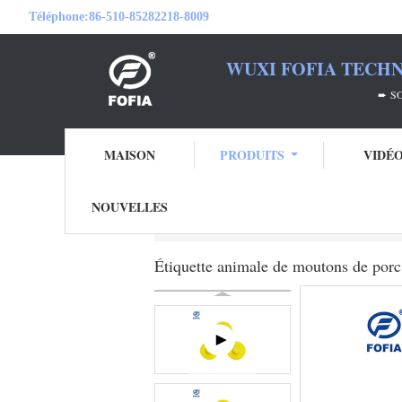
Téléphone:
86-510-85282218-8009
WUXI FOFIA TECHN
➨ SOYEZ VOTRE PA
MAISON
PRODUITS
VIDÉ
NOUVELLES
Aperçu
Produits
Marques d'oreille élect
Étiquette animale de moutons de porc 