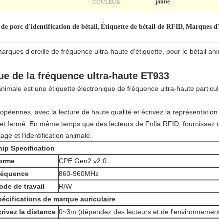
COULEUR:
jaune
de porc d'identification de bétail
Étiquette de bétail de RFID
Marques d'
,
,
marques d'oreille de fréquence ultra-haute d'étiquette, pour le bétail 
ue de la fréquence ultra-haute ET933
nimale est une étiquette électronique de fréquence ultra-haute particu
péennes, avec la lecture de haute qualité et écrivez la représentation
ti et fermé. En même temps que des lecteurs de Fofia RFID, fournissez u
age et l'identification animale.
ip Specification
orme
CPE Gen2 v2.0
réquence
860-960MHz
de de travail
R/W
écifications de marque auriculaire
rivez la distance
0~3m (dépendez des lecteurs et de l'environnemen