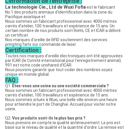
L'information de l'entreprise :
La technologie Cie., Ltd de Wuxi Fofia
est le fabricant
No.1 des produits animaux d'identification dans la zone du
Pacifique asiatique et.
Nous sommes un fabricant professionnel avec 4000 mètres
carrés d'atelier, 100 travailleurs et expérience de 15 ans. Un
certain nombre de nos produits sont RoHs, CE et ICAR a délivré
un certificat.
Nos marques d'oreille de RFID soutiennent des services
pringting faits sur commande de laser.
Certification :
Toutes nos marques d'oreille électroniques ont été approuvées
par ICAR (le Comité international pour l'enregistrement animal).
991 est notre code unshared d'ICAR.
Nous pouvons garantir que tout coder des nombres soyez
unique en monde global.
FAQ :
Q1.
Êtes-vous une usine ou une société commerciale ?
Nous sommes un fabricant professionnel avec 4000 mètres
carrés d'atelier, 100 travailleurs et expérience de 15 ans.
Nous sommes situés à Wuxi, une belle ville environ une heure
pour atteindre le port de Changhaï. Accueil pour visiter notre
usine.
Q2.
Vos produits sont-ils le plus bas prix ?
Nous prenons en compte la qualité antérieurement. Le prix est
basé sur le niveau de qualité et la quantité d'ordre. La remise est