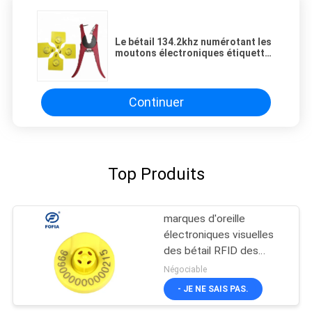
Le bétail 134.2khz numérotant les
moutons électroniques étiquette
Rfid le matériel animal de TPU
Continuer
Top Produits
marques d'oreille
électroniques visuelles
des bétail RFID des
moutons 134.2Khz
Négociable
- JE NE SAIS PAS.