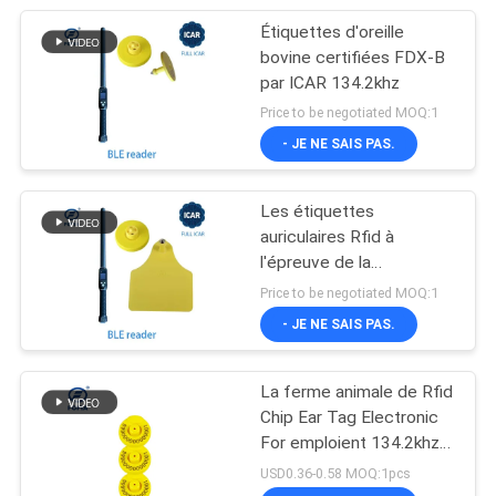
Étiquettes d'oreille
bovine certifiées FDX-B
par ICAR 134.2khz
Price to be negotiated MOQ:1
- JE NE SAIS PAS.
Les étiquettes
auriculaires Rfid à
l'épreuve de la
manipulation en plastique
Price to be negotiated MOQ:1
TPU certifiées ICAR
- JE NE SAIS PAS.
134.2khz
La ferme animale de Rfid
Chip Ear Tag Electronic
For emploient 134.2khz
FDX-B
USD0.36-0.58 MOQ:1pcs