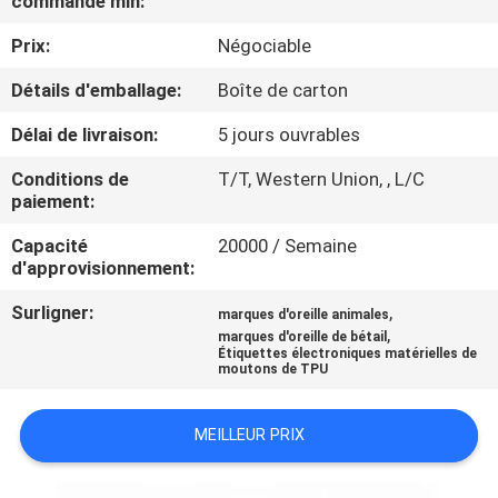
commande min:
VISITE
Prix:
Négociable
D'USINE
Détails d'emballage:
Boîte de carton
CONTRÔLE
Délai de livraison:
5 jours ouvrables
DE
Conditions de
T/T, Western Union, , L/C
QUALITÉ
paiement:
Capacité
20000 / Semaine
CONTACTEZ-
d'approvisionnement:
NOUS
Surligner:
,
marques d'oreille animales
,
marques d'oreille de bétail
Étiquettes électroniques matérielles de
moutons de TPU
NOUVELLES
MEILLEUR PRIX
DEMANDEZ
UNE