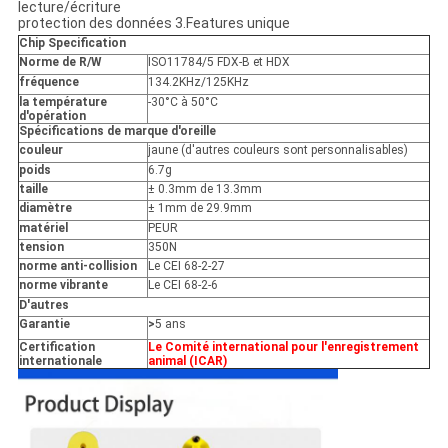
lecture/écriture
protection des données 3.Features unique
Chip Specification
Norme de R/W
ISO11784/5 FDX-B et HDX
fréquence
134.2KHz/125KHz
la température
-30°C à 50°C
d'opération
Spécifications de marque d'oreille
couleur
jaune (d'autres couleurs sont personnalisables)
poids
6.7g
taille
± 0.3mm de 13.3mm
diamètre
± 1mm de 29.9mm
matériel
PEUR
tension
350N
norme anti-collision
Le CEI 68-2-27
norme vibrante
Le CEI 68-2-6
D'autres
Garantie
>
5 ans
Certification
Le Comité international pour l'enregistrement
internationale
animal (ICAR)