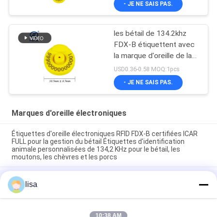
- JE NE SAIS PAS.
les bétail de 134.2khz
FDX-B étiquettent avec
la marque d'oreille de la
puce TPU de RFID avec
USD0.36-0.58 MOQ:1pcs
le nombre d'impression
- JE NE SAIS PAS.
laser
Marques d'oreille électroniques
Étiquettes d'oreille électroniques RFID FDX-B certifiées ICAR
FULL pour la gestion du bétail Étiquettes d'identification
animale personnalisées de 134,2 KHz pour le bétail, les
moutons, les chèvres et les porcs
Étiquettes auriculaires électroniques imperméables pour le
lisa
bétail et durables pour la gestion des animaux
Étiquettes d'oreille RFID personnalisées en TPU RFID pour
bétail avec numérotation laser gravée étiquettes
10:38 AM