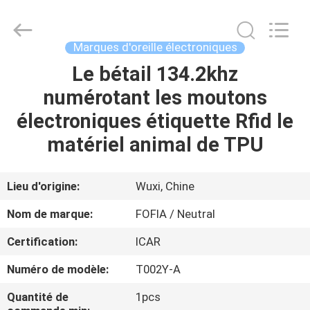
Wuxi
Fofia
Technology
Co.,
Ltd.
Marques d'oreille électroniques
All
Rights
Le bétail 134.2khz
MAISON
Reserved.
numérotant les moutons
PRODUITS
électroniques étiquette Rfid le
matériel animal de TPU
VIDÉOS
Lieu d'origine:
Wuxi, Chine
AU
Nom de marque:
FOFIA / Neutral
SUJET
Certification:
ICAR
DE
Numéro de modèle:
T002Y-A
NOUS
Quantité de
1pcs