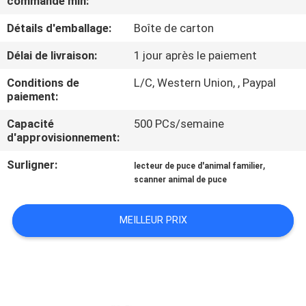
commande min:
VISITE
Détails d'emballage:
Boîte de carton
D'USINE
Délai de livraison:
1 jour après le paiement
CONTRÔLE
Conditions de
L/C, Western Union, , Paypal
DE
paiement:
QUALITÉ
Capacité
500 PCs/semaine
d'approvisionnement:
CONTACTEZ-
Surligner:
,
lecteur de puce d'animal familier
scanner animal de puce
NOUS
MEILLEUR PRIX
NOUVELLES
DEMANDEZ
UNE