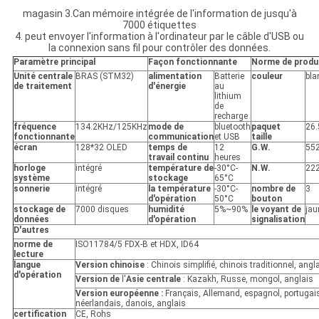
magasin 3.Can mémoire intégrée de l'information de jusqu'à
7000 étiquettes
4. peut envoyer l'information à l'ordinateur par le câble d'USB ou
la connexion sans fil pour contrôler des données.
Paramètre principal
Façon fonctionnante
Norme de produ
Unité centrale
BRAS (STM32)
alimentation
Batterie
couleur
bla
de traitement
d'énergie
au
lithium
de
recharge
fréquence
134.2KHz/125KHz
mode de
bluetooth
paquet
26
fonctionnante
communication
et USB
taille
écran
128*32 OLED
temps de
12
G.W.
552
travail continu
heures
horloge
intégré
température de
-30°C-
N.W.
222
système
stockage
65°C
sonnerie
intégré
la température
-30°C-
nombre de
3
d'opération
50°C
bouton
stockage de
7000 disques
humidité
5%~90%
le voyant de
jau
données
d'opération
signalisation
D'autres
norme de
ISO11784/5 FDX-B et HDX, ID64
lecture
langue
Version chinoise
: Chinois simplifié, chinois traditionnel, angl
d'opération
Version de
l'
Asie centrale
: Kazakh, Russe, mongol, anglais
Version européenne :
Français, Allemand, espagnol, portugai
néerlandais, danois, anglais
certification
CE, Rohs