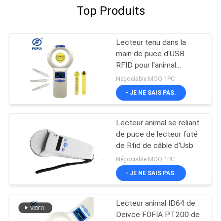
Top Produits
Lecteur tenu dans la
main de puce d'USB
RFID pour l'animal
familier
Négociable MOQ:1PC
- JE NE SAIS PAS.
Lecteur animal se reliant
de puce de lecteur futé
de Rfid de câble d'Usb
Négociable MOQ:1PC
- JE NE SAIS PAS.
Lecteur animal ID64 de
Deivce FOFIA PT200 de