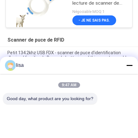
lecture de scanner de
puce de l'identification
Négociable MOQ:1
RFID d'OIN
- JE NE SAIS PAS.
Scanner de puce de RFID
Petit 134.2khz USB FDX - scanner de puce d'identification
d'animal familier de B avec la batterie au lithium rechargeable
lisa
Scanner animal de puce de 134,2 kilohertz RFID pour
l'identification de bétail/animal familier
9:47 AM
Mini ICAR a certifié la puce animale 134.2khz de lecture LF de
lecteur de Rfid d'animal familier
Good day, what product are you looking for?
Catégories populaires
Tous
Puce De 
Puce Animale 
Transpondeur D'OIN
D'identification