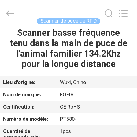
Wuxi
Fofia
Technology
Co.,
Ltd.
Scanner de puce de RFID
All
Rights
Scanner basse fréquence
MAISON
Reserved.
tenu dans la main de puce de
PRODUITS
l'animal familier 134.2Khz
pour la longue distance
VIDÉOS
Lieu d'origine:
Wuxi, Chine
AU
Nom de marque:
FOFIA
SUJET
Certification:
CE RoHS
DE
Numéro de modèle:
PT580-I
NOUS
Quantité de
1pcs