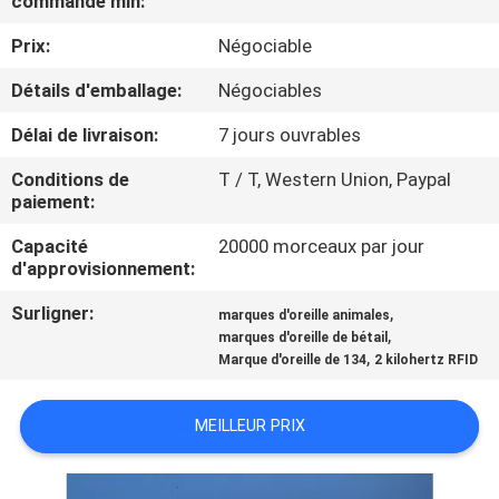
commande min:
VISITE
Prix:
Négociable
D'USINE
Détails d'emballage:
Négociables
CONTRÔLE
Délai de livraison:
7 jours ouvrables
DE
Conditions de
T / T, Western Union, Paypal
QUALITÉ
paiement:
Capacité
20000 morceaux par jour
CONTACTEZ-
d'approvisionnement:
NOUS
Surligner:
,
marques d'oreille animales
,
marques d'oreille de bétail
,
Marque d'oreille de 134
2 kilohertz RFID
NOUVELLES
MEILLEUR PRIX
DEMANDEZ
UNE