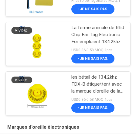
Price to be negotiated MOQ:1
TPU certifiées ICAR
- JE NE SAIS PAS.
134.2khz
La ferme animale de Rfid
Chip Ear Tag Electronic
For emploient 134.2khz
FDX-B
USD0.36-0.58 MOQ:1pcs
- JE NE SAIS PAS.
les bétail de 134.2khz
FDX-B étiquettent avec
la marque d'oreille de la
puce TPU de RFID avec
USD0.36-0.58 MOQ:1pcs
le nombre d'impression
- JE NE SAIS PAS.
laser
Marques d'oreille électroniques