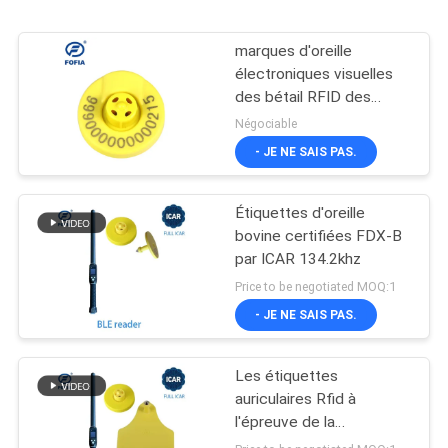
marques d'oreille
électroniques visuelles
des bétail RFID des
moutons 134.2Khz
Négociable
- JE NE SAIS PAS.
Étiquettes d'oreille
bovine certifiées FDX-B
par ICAR 134.2khz
Price to be negotiated MOQ:1
- JE NE SAIS PAS.
Les étiquettes
auriculaires Rfid à
l'épreuve de la
manipulation en plastique