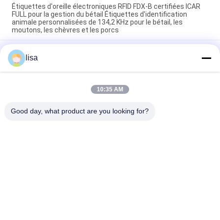
Étiquettes d'oreille électroniques RFID FDX-B certifiées ICAR
FULL pour la gestion du bétail Étiquettes d'identification
animale personnalisées de 134,2 KHz pour le bétail, les
moutons, les chèvres et les porcs
Étiquettes auriculaires électroniques imperméables pour le
lisa
bétail et durables pour la gestion des animaux
Étiquettes d'oreille RFID personnalisées en TPU RFID pour
bétail avec numérotation laser gravée étiquettes
10:35 AM
d'identification durables pour les bovins, les porcs, les
moutons et les chèvres.
Good day, what product are you looking for?
Catégories populaires
Tous
Puce De 
Puce Animale 
Transpondeur D'OIN
D'identification
Puce 
Étiquette De L'oreille 
D'identification 
Du Bétail
D'animal Familier
Marques D'oreille 
Marque D'oreille De 