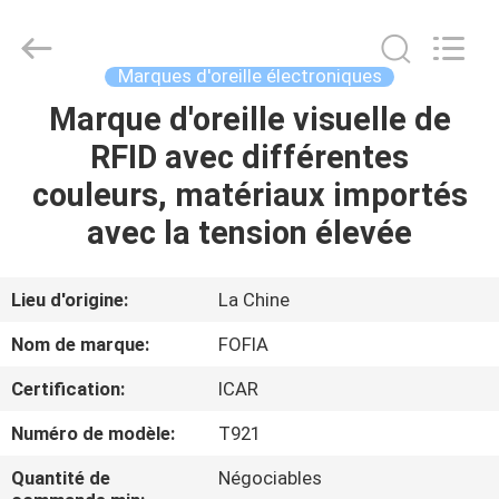
Wuxi
Fofia
Technology
Co.,
Ltd.
Marques d'oreille électroniques
All
Rights
Marque d'oreille visuelle de
MAISON
Reserved.
RFID avec différentes
PRODUITS
couleurs, matériaux importés
avec la tension élevée
VIDÉOS
Lieu d'origine:
La Chine
AU
Nom de marque:
FOFIA
SUJET
Certification:
ICAR
DE
Numéro de modèle:
T921
NOUS
Quantité de
Négociables