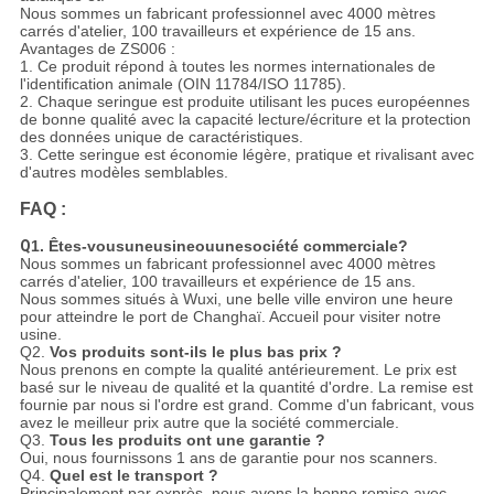
Nous sommes un fabricant professionnel avec 4000 mètres
carrés d'atelier, 100 travailleurs et expérience de 15 ans.
Avantages de ZS006 :
1. Ce produit répond à toutes les normes internationales de
l'identification animale (OIN 11784/ISO 11785).
2. Chaque seringue est produite utilisant les puces européennes
de bonne qualité avec la capacité lecture/écriture et la protection
des données unique de caractéristiques.
3.
Cette seringue est économie légère, pratique et rivalisant avec
d'autres modèles semblables.
FAQ :
Q
1. Êtes-vousuneusineouunesociété commerciale?
Nous sommes un fabricant professionnel avec 4000 mètres
carrés d'atelier, 100 travailleurs et expérience de 15 ans.
Nous sommes situés à Wuxi, une belle ville environ une heure
pour atteindre le port de Changhaï. Accueil pour visiter notre
usine.
Q2.
Vos produits sont-ils le plus bas prix ?
Nous prenons en compte la qualité antérieurement. Le prix est
basé sur le niveau de qualité et la quantité d'ordre. La remise est
fournie par nous si l'ordre est grand. Comme d'un fabricant, vous
avez le meilleur prix autre que la société commerciale.
Q3.
Tous les produits ont une garantie ?
Oui, nous fournissons 1 ans de garantie pour nos scanners.
Q4.
Quel est le transport ?
Principalement par exprès, nous avons la bonne remise avec