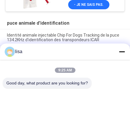
- JE NE SAIS PAS.
puce animale d'identification
Identité animale injectable Chip For Dogs Tracking de la puce
134.2KHz d'identification des transpondeurs ICAR
lisa
Puce animale d'identification injectée par étiquette en verre
d'OIN Rfid de LF pour le cheminement animal d'animal familier
Étiquette en verre FDX - B 134.2KHz ISO11784/11785
9:25 AM
transpondeurs injectables de puce animale d'identification de
RFID de 1.4*8 millimètre
Good day, what product are you looking for?
Catégories populaires
Tous
Puce De 
Puce Animale 
Transpondeur D'OIN
D'identification
Puce 
Marques D'oreille 