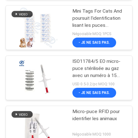
Mini Tags For Cats And
poursuit l'identification
lisant les puces
injectables sous la peau
Négociable MOQ:1PCS
IP67
- JE NE SAIS PAS.
ISO11784/5 EO micro-
puce stérilisée au gaz
avec un numéro à 15
chiffres comme numéro
USD 0.5-3.2/pc MOQ:100
d'identification animale
- JE NE SAIS PAS.
Micro-puce RFID pour
identifier les animaux
Négociable MOQ:1000