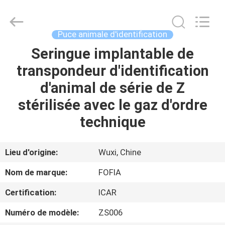
Wuxi
Fofia
Technology
Co.,
Ltd.
Puce animale d'identification
All
Rights
Seringue implantable de
MAISON
Reserved.
transpondeur d'identification
PRODUITS
d'animal de série de Z
stérilisée avec le gaz d'ordre
VIDÉOS
technique
AU
Lieu d'origine:
Wuxi, Chine
SUJET
Nom de marque:
FOFIA
DE
Certification:
ICAR
NOUS
Numéro de modèle:
ZS006