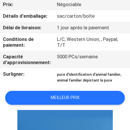
VISITE
Prix:
Négociable
D'USINE
Détails d'emballage:
sac/carton/boîte
Délai de livraison:
1 jour après le paiement
CONTRÔLE
Conditions de
L/C, Western Union, , Paypal,
DE
paiement:
T/T
QUALITÉ
Capacité
5000 PCs/semaine
d'approvisionnement:
CONTACTEZ-
Surligner:
,
puce d'identification d'animal familier
NOUS
animal familier dépistant la puce
NOUVELLES
MEILLEUR PRIX
DEMANDEZ
UNE