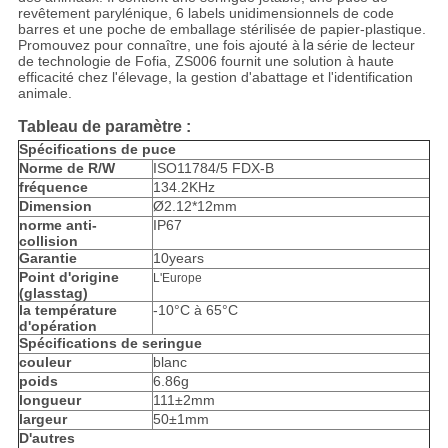
revêtement parylénique, 6 labels unidimensionnels de code
barres et une poche de emballage stérilisée de papier-plastique.
Promouvez pour connaître, une fois ajouté à
la
série de lecteur
de technologie de Fofia, ZS006 fournit une solution
à haute
efficacité chez l'élevage, la gestion d'abattage et l'identification
animale.
Tableau de paramètre :
Spécifications de puce
Norme de R/W
ISO11784/5 FDX-B
fréquence
134.2KHz
Dimension
Ø2.12*12mm
norme anti-
IP67
collision
Garantie
10years
Point d'origine
L'Europe
(glasstag)
la température
-10°C à 65°C
d'opération
Spécifications de seringue
couleur
blanc
poids
6.86g
longueur
111±2mm
largeur
50±1mm
D'autres