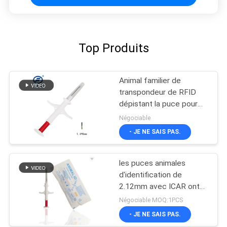
Top Produits
Animal familier de
transpondeur de RFID
dépistant la puce pour
l'animal
Négociable
- JE NE SAIS PAS.
les puces animales
d'identification de
2.12mm avec ICAR ont
approuvé 6 autocollants
Négociable MOQ:1PCS
de code barres
- JE NE SAIS PAS.