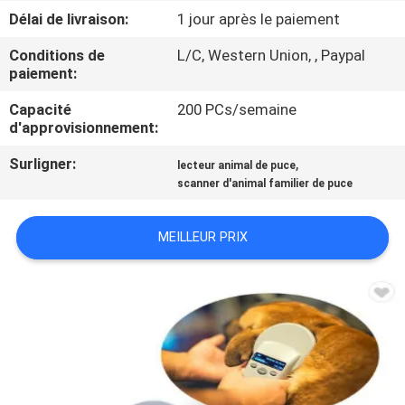
VISITE
Délai de livraison:
1 jour après le paiement
D'USINE
Conditions de
L/C, Western Union, , Paypal
paiement:
CONTRÔLE
Capacité
200 PCs/semaine
DE
d'approvisionnement:
QUALITÉ
Surligner:
,
lecteur animal de puce
scanner d'animal familier de puce
CONTACTEZ-
MEILLEUR PRIX
NOUS
NOUVELLES
DEMANDEZ
UNE