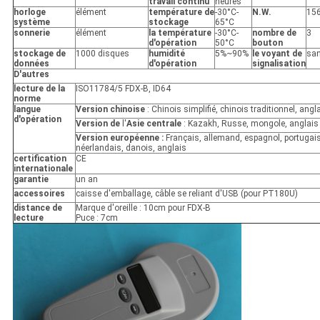
travail continu
heures
horloge
élément
température de
-30°C-
N.W.
156
système
stockage
65°C
sonnerie
élément
la température
-30°C-
nombre de
3
d'opération
50°C
bouton
stockage de
1000 disques
humidité
5%~90%
le voyant de
sa
données
d'opération
signalisation
D'autres
lecture de la
ISO11784/5 FDX-B, ID64
norme
langue
Version chinoise
: Chinois simplifié, chinois traditionnel, angl
d'opération
Version de
l'
Asie centrale
: Kazakh, Russe, mongole, anglais
Version européenne :
Français, allemand, espagnol, portugais
néerlandais, danois, anglais
certification
CE
internationale
garantie
un an
accessoires
caisse d'emballage, câble se reliant d'USB (pour PT180U)
distance de
Marque d'oreille : 10cm pour FDX-B
lecture
Puce : 7cm