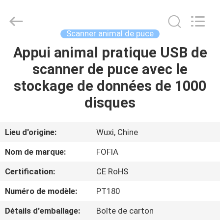
Wuxi
Fofia
Technology
Co.,
Ltd.
Scanner animal de puce
All
Rights
Appui animal pratique USB de
MAISON
Reserved.
scanner de puce avec le
PRODUITS
stockage de données de 1000
disques
VIDÉOS
Lieu d'origine:
Wuxi, Chine
AU
Nom de marque:
FOFIA
SUJET
Certification:
CE RoHS
DE
Numéro de modèle:
PT180
NOUS
Détails d'emballage:
Boîte de carton