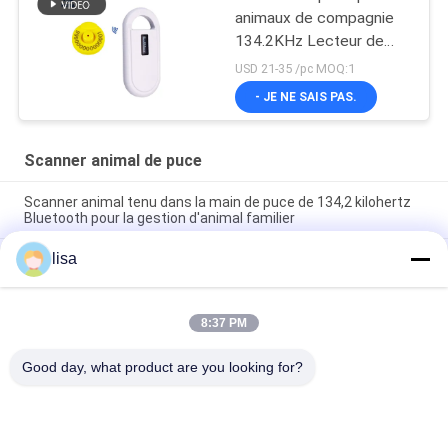
animaux de compagnie
134.2KHz Lecteur de
puce pour animaux
USD 21-35 /pc MOQ:1
PT160 Scanner de puce
- JE NE SAIS PAS.
pour chien
Scanner animal de puce
Scanner animal tenu dans la main de puce de 134,2 kilohertz
Bluetooth pour la gestion d'animal familier
lisa
Lecteur RFID pour la reconnaissance des animaux puce PT290
UHF microchip scanner pour animaux de compagnie lecteur
d'étiquettes pour animaux
8:37 PM
PT290 Lecteur de balises RFID à longue portée IP66 résistant
à l'eau 134,2KHz Pour les balises d'identification des animaux
Good day, what product are you looking for?
Catégories populaires
Tous