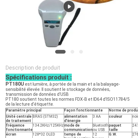
CITATION
PLAN
DU
SITE
PRIVACY
Description de produit
Spécifications produit :
POLICY
PT180U
est lumière, à portée de la main et a la balayage-
sensibilité élevée. Il soutient le stockage de données,
transmission de données d'USB
PT180 soutient toutes les normes FDX-B et ID64 d'ISO11784/5
de la lecture d'étiquette.
Paramètre principal
Façon fonctionnante
Norme de produ
Unité centrale
BRAS (STM32)
alimentation
3 AA
couleur
noi
de traitement
d'énergie
fréquence
134.2KHz/125KHz
mode de
bluetooth
paquet
24
fonctionnante
communication
ou USB
taille
écran
128*32 OLED
temps de
12
G.W.
27