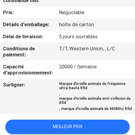
commande min:
VISITE
Prix:
Négociable
D'USINE
Détails d'emballage:
boîte de carton
CONTRÔLE
Délai de livraison:
5 jours ouvrables
DE
Conditions de
T/T, Western Union, , L/C
QUALITÉ
paiement:
Capacité
20000 / Semaine
CONTACTEZ-
d'approvisionnement:
NOUS
Surligner:
Marque d'oreille animale de fréquence
ultra-haute Rfid
,
marque d'oreille animale anti-collision de
NOUVELLES
Rfid
,
marque d'oreille animale de 960MHz Rfid
DEMANDEZ
MEILLEUR PRIX
UNE