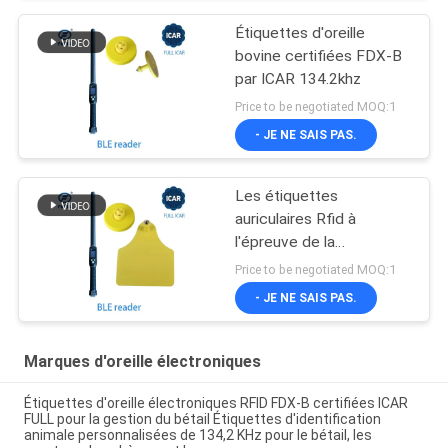
Étiquettes d'oreille
bovine certifiées FDX-B
par ICAR 134.2khz
Price to be negotiated MOQ:1
- JE NE SAIS PAS.
Les étiquettes
auriculaires Rfid à
l'épreuve de la
manipulation en plastique
Price to be negotiated MOQ:1
TPU certifiées ICAR
- JE NE SAIS PAS.
134.2khz
Marques d'oreille électroniques
Étiquettes d'oreille électroniques RFID FDX-B certifiées ICAR
FULL pour la gestion du bétail Étiquettes d'identification
animale personnalisées de 134,2 KHz pour le bétail, les