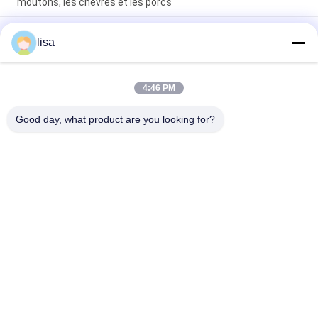
moutons, les chèvres et les porcs
Étiquettes auriculaires électroniques imperméables pour le
lisa
bétail et durables pour la gestion des animaux
Étiquettes d'oreille RFID personnalisées en TPU RFID pour
bétail avec numérotation laser gravée étiquettes
4:46 PM
d'identification durables pour les bovins, les porcs, les
moutons et les chèvres.
Good day, what product are you looking for?
Catégories populaires
Tous
Puce De 
Puce Animale 
Transpondeur D'OIN
D'identification
Puce 
Marques D'oreille 
D'identification 
Électroniques
D'animal Familier
Scanner De Puce De 
Lecteur De Bâton 
RFID
De RFID
Marques D'oreille De 
Lecteur De Marque 