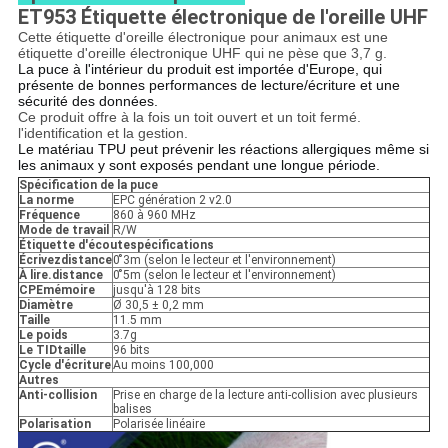
ET953 Étiquette électronique de l'oreille UHF
Cette étiquette d'oreille électronique pour animaux est une
étiquette d'oreille électronique UHF qui ne pèse que 3,7 g.
La puce à l'intérieur du produit est importée d'Europe, qui 
présente de bonnes performances de lecture/écriture et une 
sécurité des données.
Ce produit offre à la fois un toit ouvert et un toit fermé.
l'identification et la gestion.
Le matériau TPU peut prévenir les réactions allergiques même si 
les animaux y sont exposés pendant une longue période.
Spécification de la puce
La norme
EPC génération 2 v2.0
Fréquence
860 à 960 MHz
Mode de travail
R/W
Étiquette d'écoute
spécifications
Écrivez
distance
0 ̊3m (selon le lecteur et l'environnement)
À lire.
distance
0 ̊5m (selon le lecteur et l'environnement)
CPE
mémoire
jusqu'à 128 bits
Diamètre
Ø 30,5 ± 0,2 mm
Taille
11.5 mm
Le poids
3.7g
Le TID
taille
96 bits
Cycle d'écriture
Au moins 100,000
Autres
Anti
-
collision
Prise en charge de la lecture anti-collision avec plusieurs
balises
Polarisation
Polarisée linéaire