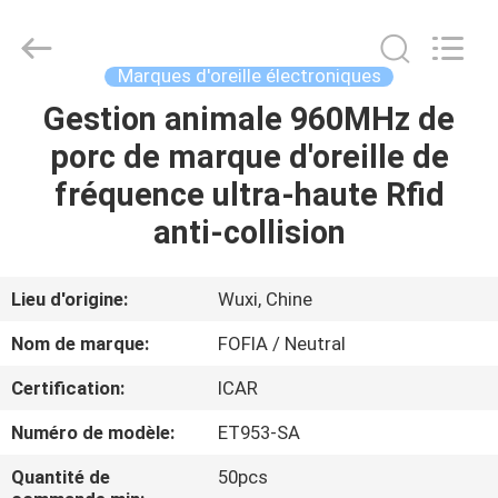
Wuxi
Fofia
Technology
Co.,
Ltd.
Marques d'oreille électroniques
All
Rights
Gestion animale 960MHz de
MAISON
Reserved.
porc de marque d'oreille de
PRODUITS
fréquence ultra-haute Rfid
anti-collision
VIDÉOS
Lieu d'origine:
Wuxi, Chine
AU
Nom de marque:
FOFIA / Neutral
SUJET
Certification:
ICAR
DE
Numéro de modèle:
ET953-SA
NOUS
Quantité de
50pcs