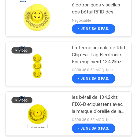
électroniques visuelles
des bétail RFID des
moutons 134.2Khz
Négociable
- JE NE SAIS PAS.
La ferme animale de Rfid
Chip Ear Tag Electronic
For emploient 134.2khz
FDX-B
USD0.36-0.58 MOQ:1pcs
- JE NE SAIS PAS.
les bétail de 134.2khz
FDX-B étiquettent avec
la marque d'oreille de la
puce TPU de RFID avec
USD0.36-0.58 MOQ:1pcs
le nombre d'impression
- JE NE SAIS PAS.
laser